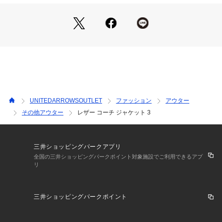
のでリュクスな雰囲気をプラス。
洗練された大人カジュアルスタイルに馴染む一着。
■素材
適度な張り感のある羊革を使用。
シボ感が少なく、フラットな表情で合わせやすいのも特徴で
す。
■コーディネート
ゆったりとしたサイズ感の為、中にパーカーやニットを合わせ
UNITEDARROWSOUTLET
ファッション
アウター
ることも可能。
その他アウター
レザー コーチ ジャケット 3
いつものコーディネートに加えるだけで、さりげなくトレンド
感漂う品よくクリーンな大人カジュアルな着こなしを楽しめま
す。
是非、デイリーユースのワードローブに揃えて頂きたい一着で
三井ショッピングパークアプリ
す。
全国の三井ショッピングパークポイント対象施設でご利用できるアプ
リ
※こちらの商品は、品番：12251990162と同デザインとなり
ますが、適度にハリ感のあるレザーを使用しています。
三井ショッピングパークポイント
============================
透け感：なし