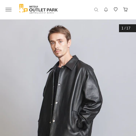
1
/
17