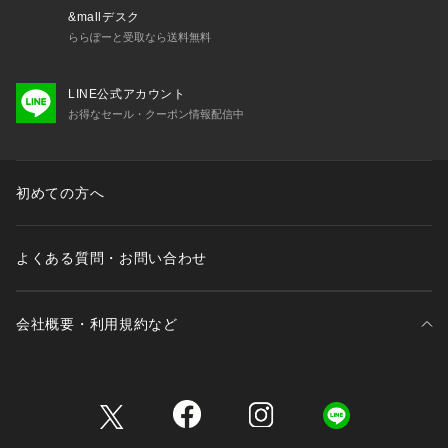
光沢感：なし
&mallデスク
※クリーニングは専門店に相談ください。　
ららぽーと受取なら送料無料
============================	
LINE公式アカウント
【注意事項】
お得なセール・クーポン情報配信中
※商品を使用前に、タグ等に記載されている「取り扱い上の注
意書き」、「洗濯表示」を必ずご確認ください。
※商品画像は、光の当たり具合やパソコンなどの閲覧環境によ
り、実際の色味と異なって見える場合がございます。あらかじ
初めての方へ
めご了承ください。
※商品の色味の目安は、商品単体の画像をご参照ください。
よくある質問・お問い合わせ
会社概要・利用規約など
三井不動産が展開する商業施設一覧