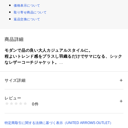
価格表示について
取り寄せ商品について
返品交換について
商品詳細
モダンで品の良い大人カジュアルスタイルに。
程よいトレンド感をプラスし羽織るだけでサマになる、シック
なレザーコーチジャケット。
■デザイン
レザーの上品さとコーチジャケットのカジュアルさをミックス
サイズ詳細
性別：
メンズ
した一着。
カテゴリー：
ファッション
 ＞ 
アウター
 ＞ 
その他アウター
素材：表；羊革 裏生地；ポリエステル100％
程よいゆとりをもたせ、シンプルにカットソーやニットの上に
生産国：ベトナム製
レビュー
羽織るだけでサマになる存在感です。
洗濯：クリーニングは専門店に相談ください
0件
袖は絞られており、カジュアルな仕上がり。
※詳しい洗濯方法については、商品の品質表示タグをご覧ください
商品番号：
1083000002344 
（モール）
クリーンな印象に見せる為、付属パーツもシンプルな形状のも
12251990163 （ショップ）
のを使用しています。
使用しているドット釦はクリアーなシルバーカラータイプのも
特定商取引に関する法律に基づく表示（UNITED ARROWS OUTLET）