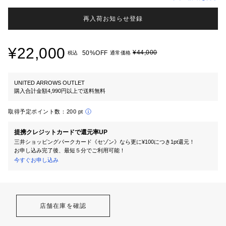
再入荷お知らせ登録
¥22,000
¥44,000
50%OFF
税込
通常価格
UNITED ARROWS OUTLET
購入合計金額4,990円以上で送料無料
取得予定ポイント数：
200 pt
提携クレジットカードで還元率UP
三井ショッピングパークカード《セゾン》なら更に¥100につき1pt還元！
お申し込み完了後、最短５分でご利用可能！
今すぐお申し込み
店舗在庫を確認