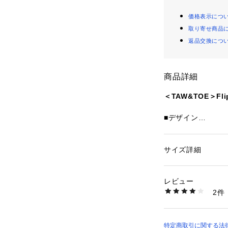
価格表示につ
取り寄せ商品
返品交換につ
商品詳細
＜TAW&TOE＞Flip
■デザイン
韓国発祥のリカバリ
から定番のトング型「
独自技術 ZERO
サイズ詳細
性別：
レディース
ョン性のある履き
カテゴリー：
シュー
やかな動きを実現
レビュー
洗濯：-
2件
■メーカー品番：ZERO
※詳しい洗濯方法に
い
商品番号：
10830000
＜TAW&TOE（
36314992432 （
アイコニックなデ
特定商取引に関する法律に