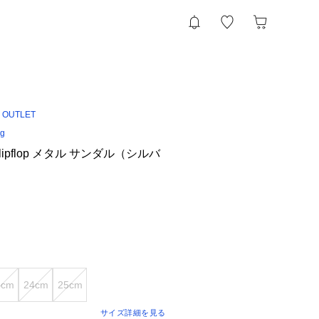
 OUTLET
ng
lipflop メタル サンダル（シルバ
3cm
24cm
25cm
サイズ詳細を見る