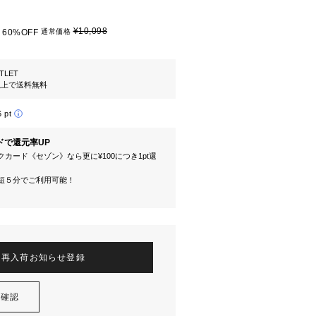
¥10,098
60%OFF
通常価格
TLET
円以上で送料無料
6 pt
ドで還元率UP
カード《セゾン》なら更に¥100につき1pt還
短５分でご利用可能！
再入荷お知らせ登録
を確認