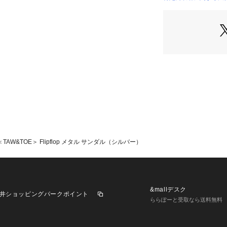
カバリーサンダル
OUTLET）
医療機関のスタッ
サンダルを制作し
リカバリーサンダ
【注意事項】
※商品を使用前に
上の注意書き」、
※商品画像は、光
境により、実際の
す。あらかじめご
※商品の色味の目
＜TAW&TOE＞ Flipflop メタル サンダル（シルバー）
い。
※シューズの重量
ります。箱や付属
※商品に不良が無
&mallデスク
井ショッピングパークポイント
いましても発送い
ららぽーと受取なら送料無料
い。