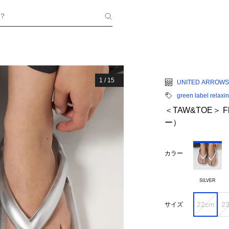
？
1
/
15
UNITED ARROWS
green label relaxi
＜TAW&TOE＞ F
ー）
カラー
SILVER
22cm
2
サイズ