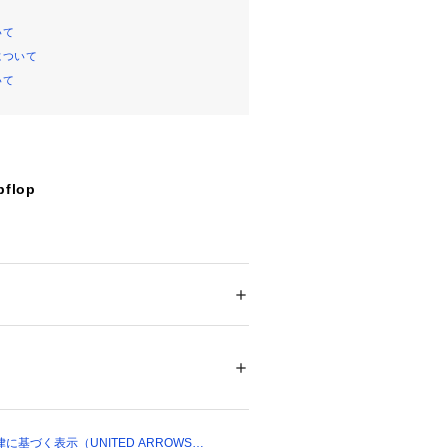
いて
について
いて
flop
ーサンダルブランド＜TAW&TOE＞
Flipflop」をセレクト。
VITYを搭載したアウトソールは、クッシ
心地で足への負担を軽減しつつ、しな
ズ
 ＞ 
サンダル
してくれる一足です。
VITY Flip Flop OG
ついては、商品の品質表示タグをご覧くださ
09141 
（モール）
トーアンドトー）＞
ショップ）
ザインで注目されている韓国発祥のリ
基づく表示（UNITED ARROWS