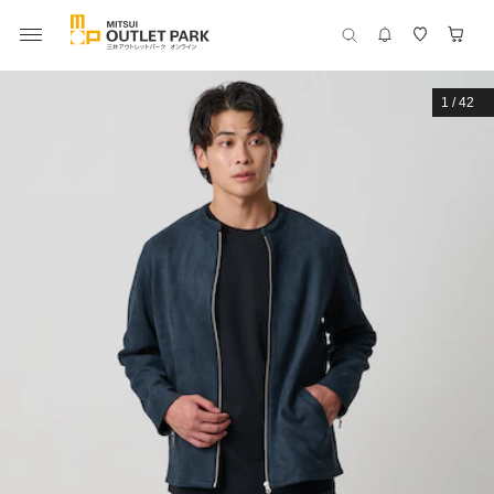
1
/
42