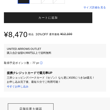
サイズ詳細を見る
カートに追加
¥8,470
¥12,100
30%OFF
税込
通常価格
UNITED ARROWS OUTLET
購入合計金額4,990円以上で送料無料
取得予定ポイント数：
77 pt
提携クレジットカードで還元率UP
三井ショッピングパークカード《セゾン》なら更に¥100につき1pt還元！
お申し込み完了後、最短５分でご利用可能！
今すぐお申し込み
店舗在庫を確認