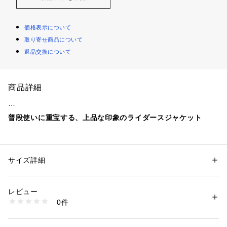
価格表示について
取り寄せ商品について
返品交換について
商品詳細
普段使いに重宝する、上品な印象のライダースジャケット
■デザイン
品のある光沢感が特徴のスエード調ポリエステル素材を使用し
たシングルライダース。
サイズ詳細
性別：
メンズ
ほどよく細身のシルエットがスマートな印象です。
カテゴリー：
ファッション
 ＞ 
ジャケット
 ＞ 
ライダースジャケット
素材：表生地；ポリエステル95％ ポリウレタン5％ 裏生地；ポリエステ
ベーシックなデザインにスエードライクな素材感が際立ちま
ル100％
レビュー
す。
生産国：中国製
0件
洗濯：ドライクリーニング
※詳しい洗濯方法については、商品の品質表示タグをご覧ください
■素材
商品番号：
1083000009654 
（モール）
表生地：ポリエステル95％ ポリウレタン5％
62256990840 （ショップ）