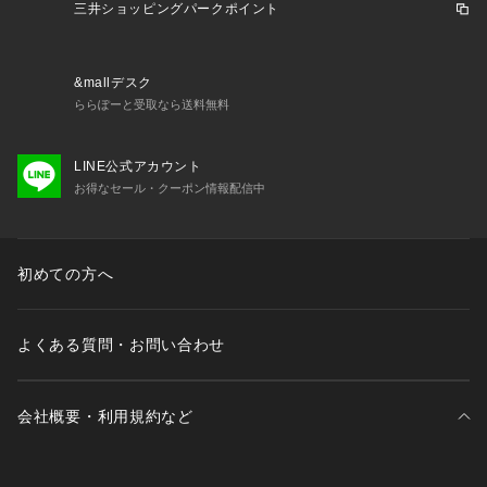
※商品画像は、光の当たり具合やパソコンなどの閲覧環境によ
三井ショッピングパークポイント
り、実際の色味と異なって見える場合がございます。あらかじ
めご了承ください。
※商品の色味の目安は、商品単体の画像をご参照ください。
&mallデスク
※2025FW商品
ららぽーと受取なら送料無料
店舗へお問い合わせの際は、全国のUNITED ARROWS OUTL
ET各店舗まで下記の品名/品番をお申し付けください。
LINE公式アカウント
品名：◎SUEDE/LIKE RIDERS　品番：62256990840
お得なセール・クーポン情報配信中
【アウトレット商品のご説明】
初めての方へ
・アウトレット商品につきましては包装やパッケージに破損・
汚れが見られる場合にも、商品に欠陥が認められない際にはそ
のままの状態でお送りいたします。
よくある質問・お問い合わせ
・返品、ご注文確定後の内容変更・追加注文はお受けできませ
ん。
会社概要・利用規約など
・セールアイテムは予告なく価格の変更を行う場合がございま
すが、ご購入後のアイテムについての価格変更はお受けいたし