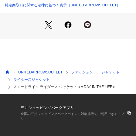
裏生地：ポリエステル100％
特定商取引に関する法律に基づく表示（UNITED ARROWS OUTLET）
■コーディネート
インナーにはモックネックを合わせ、すっきりとした大人カジ
ュアルがおすすめ。
汎用性の高いシンプルなアウターなので、インナーはベーシッ
クなカットソーが好相性。
パンツはチノパンツやデニムなど、カジュアルに合わせるのも
素敵です。
============================
UNITEDARROWSOUTLET
ファッション
ジャケット
裏地：あり
ライダースジャケット
透け感：なし
スエードライク ライダース ジャケット＜A DAY IN THE LIFE＞
伸縮：ややあり
光沢感：ややあり
ケア方法：ドライクリーニング
============================
三井ショッピングパークアプリ
全国の三井ショッピングパークポイント対象施設でご利用できるアプ
【注意事項】
リ
※商品に「取り扱い上の注意書き」、「洗濯表示」がございま
す場合は、使用前に必ずご確認ください。