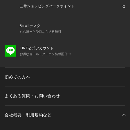
※商品画像は、光の当たり具合やパソコンなどの閲覧環境によ
三井ショッピングパークポイント
り、実際の色味と異なって見える場合がございます。あらかじ
めご了承ください。
※商品の色味の目安は、商品単体の画像をご参照ください。
&mallデスク
ららぽーと受取なら送料無料
【アウトレット商品のご説明】
・アウトレット商品につきましては包装やパッケージに破損・
LINE公式アカウント
汚れが見られる場合にも、商品に欠陥が認められない際にはそ
お得なセール・クーポン情報配信中
のままの状態でお送りいたします。
・返品、ご注文確定後の内容変更・追加注文はお受けできませ
初めての方へ
ん。
・セールアイテムは予告なく価格の変更を行う場合がございま
よくある質問・お問い合わせ
すが、ご購入後のアイテムについての価格変更はお受けいたし
かねます。また、タグの表記と購入価格が異なる場合がござい
ます。
会社概要・利用規約など
・"不良品"、"ご注文内容と異なる商品"が到着した場合は、お
客様よりご連絡をいただいた時点で弊社に在庫がある場合に限