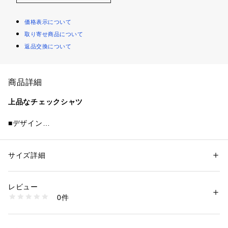
価格表示について
取り寄せ商品について
返品交換について
商品詳細
上品なチェックシャツ
■デザイン
グリーンレーベルリラクシング定番のジャストルーズシルエッ
トの半袖シャツです。
ややゆとりを持たせたながら、肩が落ちすぎず上品見えするよ
サイズ詳細
性別：
メンズ
うに工夫したサイズバランスが特徴。
カテゴリー：
ファッション
 ＞ 
トップス
 ＞ 
シャツ・ブラウス
素材：ポリエステル65％ レーヨン35％
カジュアルなミニオンブレーチェック柄も、ミニサイズにする
生産国：カンボジア製
レビュー
ことで品の良さを演出しました。
洗濯：手洗い可
0件
※詳しい洗濯方法については、商品の品質表示タグをご覧ください
商品番号：
1083000010871 
（モール）
■素材
32161991864 （ショップ）
ポリエステル×レーヨンの糸を使用。