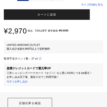
サイズ詳細を見る
カートに追加
¥2,970
¥9,900
70%OFF
税込
通常価格
UNITED ARROWS OUTLET
購入合計金額4,990円以上で送料無料
取得予定ポイント数：
27 pt
提携クレジットカードで還元率UP
三井ショッピングパークカード《セゾン》なら更に¥100につき1pt還元！
お申し込み完了後、最短５分でご利用可能！
今すぐお申し込み
店舗在庫を確認