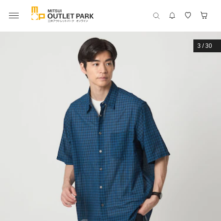
3
/
30