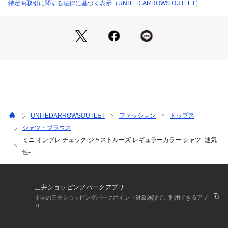
追撚糸によるシボ感で、通気性のあるドライで肌離れ良いタッ
特定商取引に関する法律に基づく表示（UNITED ARROWS OUTLET）
チに仕上がりました。
■コーディネート
イージーパンツやショーツなどのカジュアルなボトムス合わせ
がおすすめです。
清涼感のあるリネン調やさらっとした生地のアイテムをチョイ
スすると、軽やかなサマーコーデに。
レザーサンダルやローファー、デッキシューズなどの軽快な足
元で合わせるとバランスよくまとまります。
UNITEDARROWSOUTLET
ファッション
トップス
============================
シャツ・ブラウス
裏地：なし
ミニ オンブレ チェック ジャストルーズ レギュラーカラー シャツ -通気
透け感：なし
伸縮：なし
性-
光沢感：なし
機能性：通気性
============================
三井ショッピングパークアプリ
全国の三井ショッピングパークポイント対象施設でご利用できるアプ
【注意事項】
リ
※商品に「取り扱い上の注意書き」、「洗濯表示」がございま
す場合は、使用前に必ずご確認ください。