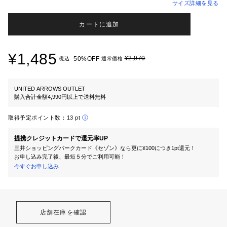
サイズ詳細を見る
カートに追加
¥1,485
¥2,970
50%OFF
税込
通常価格
UNITED ARROWS OUTLET
購入合計金額4,990円以上で送料無料
取得予定ポイント数：
13 pt
提携クレジットカードで還元率UP
三井ショッピングパークカード《セゾン》なら更に¥100につき1pt還元！
お申し込み完了後、最短５分でご利用可能！
今すぐお申し込み
店舗在庫を確認