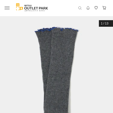
1
/
13