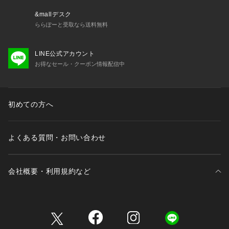
かねます。また、タグの表記と購入価格が異なる場合がござい
ます。
&mallデスク
ららぽーと受取なら送料無料
・"不良品"、"ご注文内容と異なる商品"が到着した場合は、お
客様よりご連絡をいただいた時点で弊社に在庫がある場合に限
LINE公式アカウント
り、交換対応いたします。なお、セールアイテムのため、お品
お得なセール・クーポン情報配信中
切れの場合は返金でのご対応といたします。
初めての方へ
よくある質問・お問い合わせ
会社概要・利用規約など
三井不動産が展開する商業施設一覧