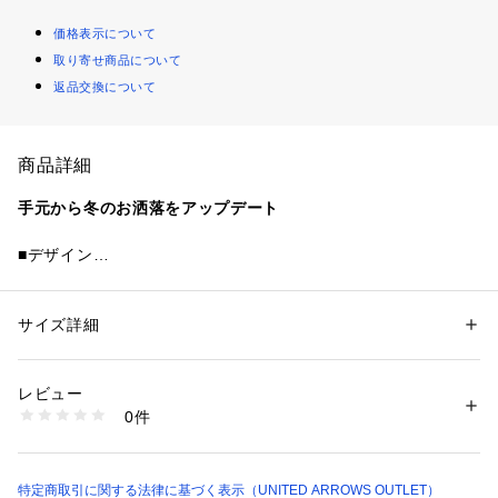
価格表示について
取り寄せ商品について
返品交換について
商品詳細
手元から冬のお洒落をアップデート
■デザイン
あたたかなニットのアームウォーマー。
ナチュラルな杢カラーのリブに効かせた配色メローフリルがポ
イント。
サイズ詳細
性別：
レディース
薄手のニットやカットソーにくしゅっと重ねたり、コートの袖
カテゴリー：
ファッション
 ＞ 
ファッション雑貨
 ＞ 
手袋
素材：アクリル61％ ナイロン29％ 毛10％
口からのぞかせたりと幅広いアレンジを楽しめます。
レビュー
指先が出るのでスマホ操作もスムーズです。
洗濯：-
0件
※詳しい洗濯方法については、商品の品質表示タグをご覧ください
商品番号：
1083000010901 
（モール）
【注意事項】
64376000000 （ショップ）
※商品に「取り扱い上の注意書き」、「洗濯表示」がございま
す場合は、使用前に必ずご確認ください。
特定商取引に関する法律に基づく表示（UNITED ARROWS OUTLET）