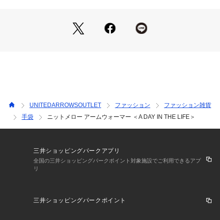
※商品画像は、光の当たり具合やパソコンなどの閲覧環境によ
り、実際の色味と異なって見える場合がございます。あらかじ
めご了承ください。
※商品の色味の目安は、商品単体の画像をご参照ください。
※2025FW商品
店舗へお問い合わせの際は、全国のUNITED ARROWS OUTL
ET各店舗まで下記の品名/品番をお申し付けください。
品名：KNIT MLLW ARM WRMR 品番：64376000000
UNITEDARROWSOUTLET
ファッション
ファッション雑貨
【アウトレット商品のご説明】
手袋
ニットメロー アームウォーマー ＜A DAY IN THE LIFE＞
・アウトレット商品につきましては包装やパッケージに破損・
汚れが見られる場合にも、商品に欠陥が認められない際にはそ
のままの状態でお送りいたします。
三井ショッピングパークアプリ
全国の三井ショッピングパークポイント対象施設でご利用できるアプ
リ
・返品、ご注文確定後の内容変更・追加注文はお受けできませ
ん。
三井ショッピングパークポイント
・セールアイテムは予告なく価格の変更を行う場合がございま
すが、ご購入後のアイテムについての価格変更はお受けいたし