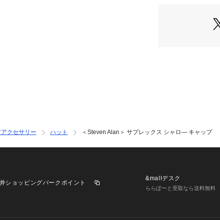
ざいます場合は、
OUTLET）
※商品画像は、光
境により、実際の
す。あらかじめご
※商品の色味の目
い。
【アウトレット商
・アウトレット商
破損・汚れが見ら
ない際にはそのま
アアクセサリー
ハット
＜Steven Alan＞ サプレックス シャロ― キャップ
・返品、ご注文確
きません。
・セールアイテム
ざいますが、ご購
&mallデスク
井ショッピングパークポイント
お受けいたしかね
ららぽーと受取なら送料無料
異なる場合がござ
・"不良品"、"ご