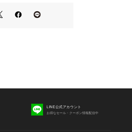
使用前に必ずご確認ください。
の当たり具合やパソコンなどの閲覧環
色味と異なって見える場合がございま
了承ください。
安は、商品単体の画像をご参照くださ
品のご説明】
品につきましては包装やパッケージに
れる場合にも、商品に欠陥が認められ
まの状態でお送りいたします。
定後の内容変更・追加注文はお受けで
は予告なく価格の変更を行う場合がご
入後のアイテムについての価格変更は
LINE公式アカウント
ます。また、タグの表記と購入価格が
お得なセール・クーポン情報配信中
います。
注文内容と異なる商品"が到着した場合