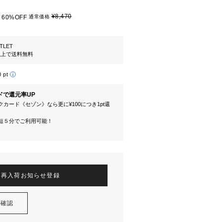
¥8,470
60%OFF
通常価格
TLET
円以上で送料無料
0 pt
ドで還元率UP
カード《セゾン》なら更に¥100につき1pt還
短５分でご利用可能！
再入荷お知らせ登録
を確認