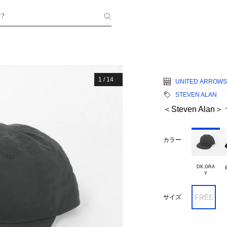
？
1
/
14
UNITED ARROWS
STEVEN ALAN
＜Steven Al
カラー
DK.GRA

FREE
サイズ