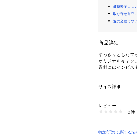
価格表示につ
取り寄せ商品
返品交換につ
商品詳細
すっきりとしたフ
オリジナルキャッ
素材にはインビス
ナイロン素材なが
が特徴の素材です
とても軽やかで、
サイズ詳細
性別：
メンズ
浅めの形で被りや
カテゴリー：
ファッ
素材：ナイロン100
後部のアジャスタ
生産国：-
レビュー
シンプルなデザイ
洗濯：手洗い可
0件
ートに取り入れら
※詳しい洗濯方法に
い
商品番号：
10830000
【注意事項】
81386990550 （
※商品に「取り扱
特定商取引に関する法律に