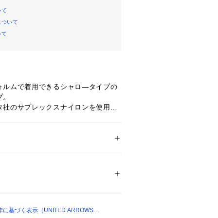
いて
について
いて
ォルムで着用できるシャロ―タイプの
プ。
タ社のサプレックスナイロンを使用。
ら、柔らかくコットンライクな手触り
。
清涼感があります。
すいシルエット。
ション
 ＞ 
帽子・ヘアアクセサリー
 ＞ 
ハット
％
ーによりサイズの調整が行えます。
ンで汎用性が高く、幅広いコーディネ
れます。
ついては、商品の品質表示タグをご覧くださ
12338 
（モール）
ショップ）
い上の注意書き」、「洗濯表示」がご
基づく表示（UNITED ARROWS