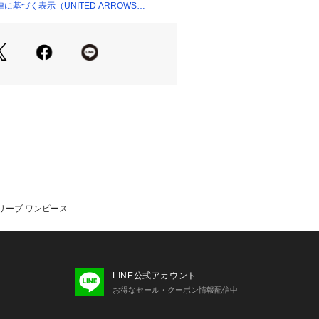
け感のある素材。夏らしい清涼感もあ
基づく表示（UNITED ARROWS
ショップ）
り過ぎない印象。
のを選んでいるのでサラッとした着心
わせでモードな着こなしがおすすめ。
ダル合わせで女っぽく仕上げても素敵
==============
ルーややあり
スリーブ ワンピース
可
==============
LINE公式アカウント
INES（エメル リファインズ） ＞
お得なセール・クーポン情報配信中
今を楽しみ、変化を楽しむ～
NESは変化していく時代やトレンドを恐れ