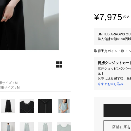
¥7,975
税込
UNITED ARROWS OU
購入合計金額4,990
取得予定ポイント数：
7
提携クレジットカー
三井ショッピングパーク
元！
お申し込み完了後、最
 着用サイズ：M
今すぐお申し込み
5 着用サイズ：M
店舗在庫