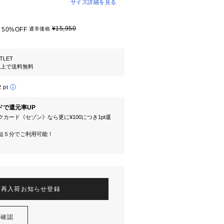
サイズ詳細を見る
¥15,950
50%OFF
通常価格
TLET
円以上で送料無料
2 pt
ドで還元率UP
カード《セゾン》なら更に¥100につき1pt還
短５分でご利用可能！
再入荷お知らせ登録
を確認