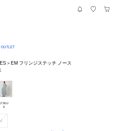
 OUTLET
INES＞EM フリンジステッチ ノース
ス
LT.BLU

M