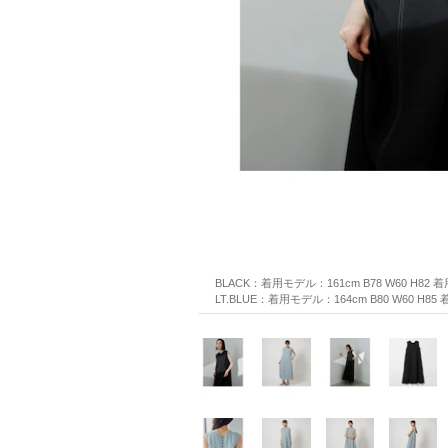
BLACK：着用モデル：161cm B78 W60 H82
LT.BLUE：着用モデル：164cm B80 W60 H8