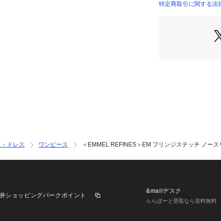
程よい落ち感と抜
特定商取引に関する法律に
66261993478 （
り、きれいめにな
OUTLET）
裏地も軽やかなも
地です。
■コーディネート
辛めなサンダルあ
華奢なヒールサン
です。
==============
裏地：あり
透け感：ライトブ
ス・ドレス
ワンピース
＜EMMEL REFINES＞EM フリンジステッチ ノー
伸縮：なし
光沢感：なし
ケア方法：手洗い
==============
&mallデスク
井ショッピングパークポイント
＜ EMMEL REF
ららぽーと受取なら送料無料
Pleasure ～
EMMEL REFI