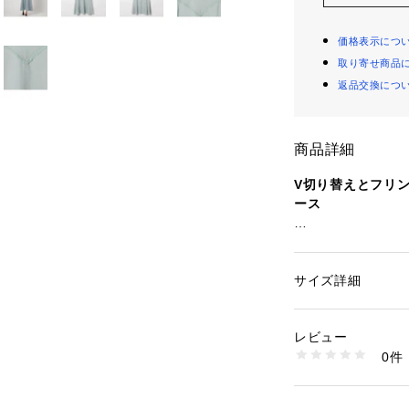
価格表示につ
取り寄せ商品
返品交換につ
商品詳細
V切り替えとフリ
ース
■デザイン
胸元のV切り替え
リーブワンピース
サイズ詳細
性別：
レディース
ネック、袖、V切
カテゴリー：
ファッ
素材：表生地；再生繊
あるポイントに◎
8％ 裏生地；ポリエス
レビュー
サイドにボリュー
生産国：ベトナム製
0件
スしさりげなくフ
洗濯：-
※詳しい洗濯方法に
い
■素材
商品番号：
10830000