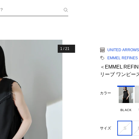
？
1
/
21
UNITED ARROWS
EMMEL REFINES
＜EMMEL REF
リーブ ワンピー
カラー
BLACK
S
サイズ