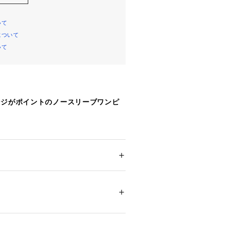
いて
について
いて
ンジがポイントのノースリーブワンピ
がモードな印象に見せてくれるノース
。
り替えに効かせたフリンジが立体感の
ション
 ＞ 
ワンピース・ドレス
 ＞ 
ワンピース
維(セルロース)59％ ポリエステル33％ 麻
テル100％
ムが出る裾切替で足元に揺れ感をプラ
ェミニンな仕上がりに。
ついては、商品の品質表示タグをご覧くださ
15212 
（モール）