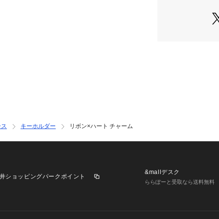
【注意事項】
※商品に「取り扱
ざいます場合は、
※商品画像は、光
境により、実際の
す。あらかじめご
※商品の色味の目
い。
【アウトレット商
ース
キーホルダー
リボン×ハート チャーム
・アウトレット商
破損・汚れが見ら
ない際にはそのま
・返品、ご注文確
&mallデスク
井ショッピングパークポイント
きません。
ららぽーと受取なら送料無料
・セールアイテム
ざいますが、ご購