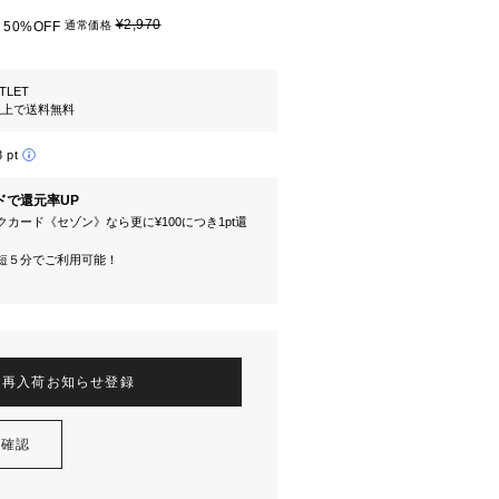
¥2,970
50%OFF
通常価格
TLET
円以上で送料無料
3 pt
ドで還元率UP
カード《セゾン》なら更に¥100につき1pt還
短５分でご利用可能！
再入荷お知らせ登録
を確認