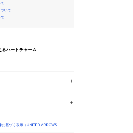
いて
について
いて
えるハートチャーム
なハートシェイプが愛らしいキーチャ
ンパーツを組み合わせた、トレンド感
す。
ション
 ＞ 
財布・ケース
 ＞ 
キーホルダー
てはもちろん、バッグやベルトループ
ネートも今季らしいムードに。
としてもおすすめです。
ついては、商品の品質表示タグをご覧くださ
15545 
（モール）
ショップ）
：アクリル
基づく表示（UNITED ARROWS
CB樹脂