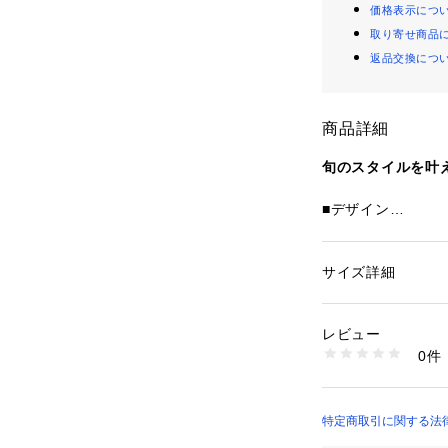
価格表示につ
取り寄せ商品
返品交換につ
商品詳細
旬のスタイルを叶
■デザイン
光沢感のある大き
ーム。
メタル素材のリボ
サイズ詳細
性別：
レディース
溢れるアイテムで
カテゴリー：
ファッ
素材：-
キーホルダーとし
生産国：-
レビュー
に通したコーディ
洗濯：-
0件
ご自身用やギフト
※詳しい洗濯方法に
い
商品番号：
10830000
■素材
18496000000 （
・ハートモチーフ
特定商取引に関する法律に
・リボンパーツ：C
OUTLET）