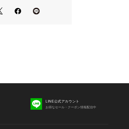
い上の注意書き」、「洗濯表示」がご
使用前に必ずご確認ください。
の当たり具合やパソコンなどの閲覧環
色味と異なって見える場合がございま
了承ください。
安は、商品単体の画像をご参照くださ
品のご説明】
品につきましては包装やパッケージに
れる場合にも、商品に欠陥が認められ
まの状態でお送りいたします。
定後の内容変更・追加注文はお受けで
LINE公式アカウント
お得なセール・クーポン情報配信中
は予告なく価格の変更を行う場合がご
入後のアイテムについての価格変更は