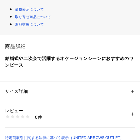
価格表示について
取り寄せ商品について
返品交換について
商品詳細
結婚式や二次会で活躍するオケージョンシーンにおすすめのワ
ンピース
■デザイン
さらっと一枚で華やかな着こなしを叶えるプリーツワンピー
ス。
サイズ詳細
性別：
レディース
裾にかけてふんわり広がるシルエットでお作りしました。
カテゴリー：
ファッション
 ＞ 
ワンピース・ドレス
 ＞ 
ワンピース
素材：表生地；ポリエステル100％ 裏生地；ポリエステル100％
上部分はやや細かめのプリーツにし、下部分とプリーツの大き
生産国：中国製
レビュー
さを変えたのがポイント。
洗濯：ドライクリーニング
0件
合わせる小物を変えて、お仕事にはもちろん、オケージョンシ
※詳しい洗濯方法については、商品の品質表示タグをご覧ください
商品番号：
1083000015705 
（モール）
ーンにも着用いただける一着です。
35266000000 （ショップ）
■素材
特定商取引に関する法律に基づく表示（UNITED ARROWS OUTLET）