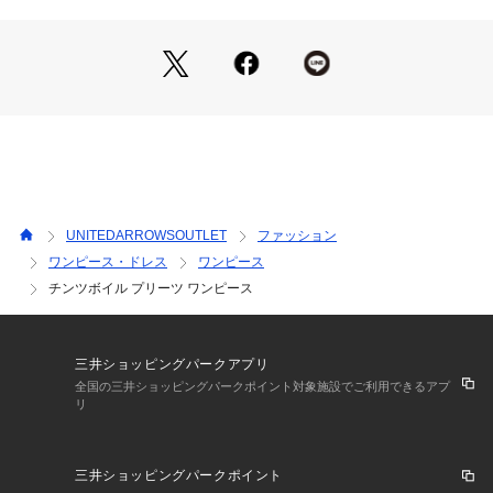
程よい透け感と光沢感のある素材が軽やかな印象で着用いただ
けます。
■コーディネート
存在感のあるドレスなので、小物はすっきりとしたものを合わ
せるのがおすすめです。
#フォーマル、#オケージョン、#セレモニー、#セレモニーア
イテム、#セレモニー服、#、#夏服、#オンオフ兼用、#仕事、
#通勤
UNITEDARROWSOUTLET
ファッション
============================
ワンピース・ドレス
ワンピース
光沢感：あり
チンツボイル プリーツ ワンピース
ケア方法：ドライクリーニング
============================
【注意事項】
三井ショッピングパークアプリ
※商品に「取り扱い上の注意書き」、「洗濯表示」がございま
全国の三井ショッピングパークポイント対象施設でご利用できるアプ
す場合は、使用前に必ずご確認ください。
リ
※商品画像は、光の当たり具合やパソコンなどの閲覧環境によ
り、実際の色味と異なって見える場合がございます。あらかじ
めご了承ください。
三井ショッピングパークポイント