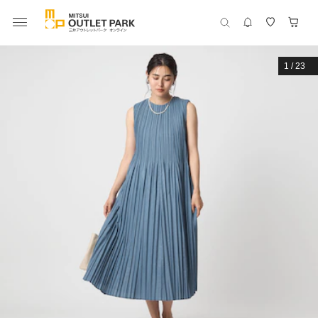
1
/
23