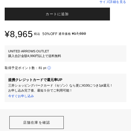
サイズ詳細を見る
カートに追加
¥8,965
¥17,930
50%OFF
税込
通常価格
UNITED ARROWS OUTLET
購入合計金額4,990円以上で送料無料
取得予定ポイント数：
81 pt
提携クレジットカードで還元率UP
三井ショッピングパークカード《セゾン》なら更に¥100につき1pt還元！
お申し込み完了後、最短５分でご利用可能！
今すぐお申し込み
店舗在庫を確認