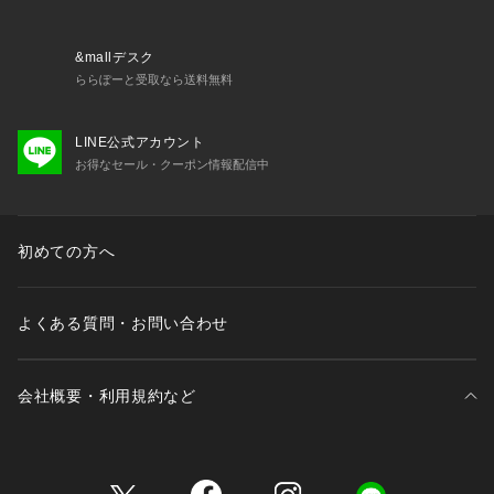
※商品の色味の目安は、商品単体の画像をご参照ください。
【アウトレット商品のご説明】
&mallデスク
ららぽーと受取なら送料無料
・アウトレット商品につきましては包装やパッケージに破損・
汚れが見られる場合にも、商品に欠陥が認められない際にはそ
LINE公式アカウント
のままの状態でお送りいたします。
お得なセール・クーポン情報配信中
・返品、ご注文確定後の内容変更・追加注文はお受けできませ
ん。
初めての方へ
・セールアイテムは予告なく価格の変更を行う場合がございま
すが、ご購入後のアイテムについての価格変更はお受けいたし
かねます。また、タグの表記と購入価格が異なる場合がござい
よくある質問・お問い合わせ
ます。
・"不良品"、"ご注文内容と異なる商品"が到着した場合は、お
会社概要・利用規約など
客様よりご連絡をいただいた時点で弊社に在庫がある場合に限
り、交換対応いたします。なお、セールアイテムのため、お品
切れの場合は返金でのご対応といたします。
三井不動産が展開する商業施設一覧