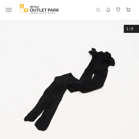
1
/
8