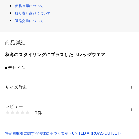
価格表示について
取り寄せ商品について
返品交換について
商品詳細
秋冬のスタイリングにプラスしたいレッグウエア
■デザイン
透け感のあるセンシュアルなレースタイツ。
スタイリングにプラスしていただくと、華やかでトレンド感の
ある着こなしが完成します。
サイズ詳細
性別：
レディース
カテゴリー：
ファッション
 ＞ 
レッグウエア
 ＞ 
タイツ・ストッキング
素材：ナイロン ポリウレタン
・その他1はフラワー柄です
生産国：-
レビュー
・その他2はドット柄です
洗濯：-
0件
※詳しい洗濯方法については、商品の品質表示タグをご覧ください
商品番号：
1083000015714 
（モール）
36356000001 （ショップ）
【注意事項】
※商品に「取り扱い上の注意書き」、「洗濯表示」がございま
特定商取引に関する法律に基づく表示（UNITED ARROWS OUTLET）