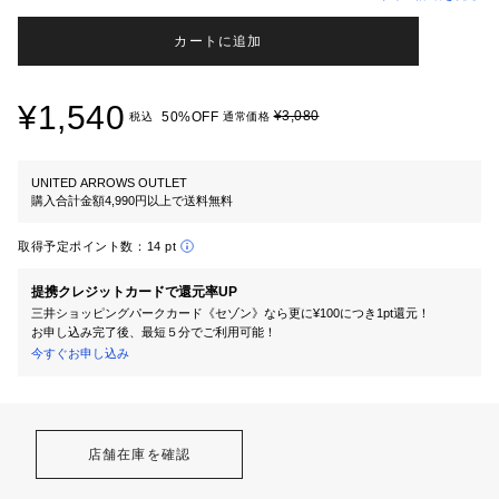
カートに追加
¥1,540
¥3,080
50%OFF
税込
通常価格
UNITED ARROWS OUTLET
購入合計金額4,990円以上で送料無料
取得予定ポイント数：
14 pt
提携クレジットカードで還元率UP
三井ショッピングパークカード《セゾン》なら更に¥100につき1pt還元！
お申し込み完了後、最短５分でご利用可能！
今すぐお申し込み
店舗在庫を確認