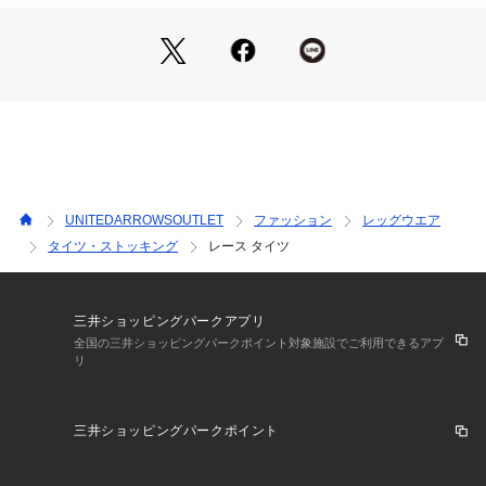
す場合は、使用前に必ずご確認ください。
※商品画像は、光の当たり具合やパソコンなどの閲覧環境によ
り、実際の色味と異なって見える場合がございます。あらかじ
めご了承ください。
※商品の色味の目安は、商品単体の画像をご参照ください。
【アウトレット商品のご説明】
・アウトレット商品につきましては包装やパッケージに破損・
汚れが見られる場合にも、商品に欠陥が認められない際にはそ
UNITEDARROWSOUTLET
ファッション
レッグウエア
のままの状態でお送りいたします。
タイツ・ストッキング
レース タイツ
・返品、ご注文確定後の内容変更・追加注文はお受けできませ
ん。
三井ショッピングパークアプリ
・セールアイテムは予告なく価格の変更を行う場合がございま
全国の三井ショッピングパークポイント対象施設でご利用できるアプ
リ
すが、ご購入後のアイテムについての価格変更はお受けいたし
かねます。また、タグの表記と購入価格が異なる場合がござい
ます。
三井ショッピングパークポイント
・"不良品"、"ご注文内容と異なる商品"が到着した場合は、お
客様よりご連絡をいただいた時点で弊社に在庫がある場合に限