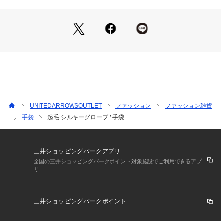
【注意事項】
※商品に「取り扱い上の注意書き」、「洗濯表示」がございま
す場合は、使用前に必ずご確認ください。
※商品画像は、光の当たり具合やパソコンなどの閲覧環境によ
り、実際の色味と異なって見える場合がございます。あらかじ
めご了承ください。
※商品の色味の目安は、商品単体の画像をご参照ください。
UNITEDARROWSOUTLET
ファッション
ファッション雑貨
【アウトレット商品のご説明】
手袋
起毛 シルキーグローブ / 手袋
・アウトレット商品につきましては包装やパッケージに破損・
汚れが見られる場合にも、商品に欠陥が認められない際にはそ
のままの状態でお送りいたします。
三井ショッピングパークアプリ
全国の三井ショッピングパークポイント対象施設でご利用できるアプ
リ
・返品、ご注文確定後の内容変更・追加注文はお受けできませ
ん。
三井ショッピングパークポイント
・セールアイテムは予告なく価格の変更を行う場合がございま
すが、ご購入後のアイテムについての価格変更はお受けいたし