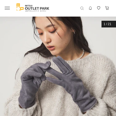
1
/
21