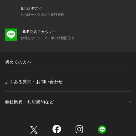
かねます。また、タグの表記と購入価格が異なる場合がござい
ます。
&mallデスク
ららぽーと受取なら送料無料
・"不良品"、"ご注文内容と異なる商品"が到着した場合は、お
客様よりご連絡をいただいた時点で弊社に在庫がある場合に限
LINE公式アカウント
り、交換対応いたします。なお、セールアイテムのため、お品
お得なセール・クーポン情報配信中
切れの場合は返金でのご対応といたします。
初めての方へ
よくある質問・お問い合わせ
会社概要・利用規約など
三井不動産が展開する商業施設一覧