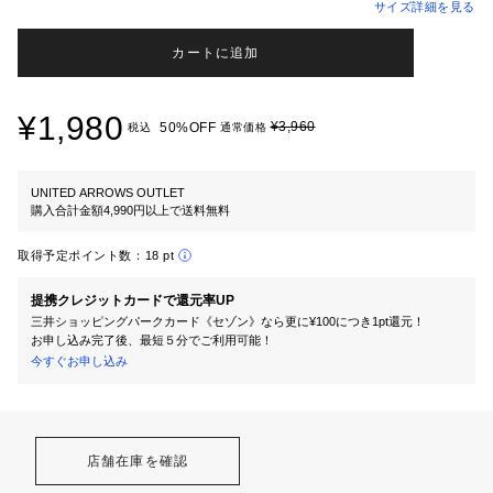
サイズ詳細を見る
カートに追加
¥1,980
¥3,960
50%OFF
税込
通常価格
UNITED ARROWS OUTLET
購入合計金額4,990円以上で送料無料
取得予定ポイント数：
18 pt
提携クレジットカードで還元率UP
三井ショッピングパークカード《セゾン》なら更に¥100につき1pt還元！
お申し込み完了後、最短５分でご利用可能！
今すぐお申し込み
店舗在庫を確認