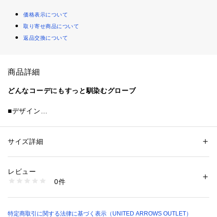
価格表示について
取り寄せ商品について
返品交換について
商品詳細
どんなコーデにもすっと馴染むグローブ
■デザイン
すっきりとしたシルエットで上品さがありながら、裏起毛であ
たたかな付け心地が嬉しいグローブ。
手の動きに馴染む着用感で、心地よさもポイント。
サイズ詳細
性別：
レディース
シンプルなデザインで、やや長めの丈と手首側/裾の配色パイ
カテゴリー：
ファッション
 ＞ 
ファッション雑貨
 ＞ 
手袋
素材：ポリエステル93％ ポリウレタン7％
ピングがポイントになっています。
生産国：-
レビュー
洗濯：-
0件
落ち着いたカラーラインナップでどんな色とも合わせやすく、
※詳しい洗濯方法については、商品の品質表示タグをご覧ください
商品番号：
1083000017134 
（モール）
通勤から休日まで幅広く活躍します。
35376000001 （ショップ）
・タッチパネル対応：刺繍（親指・人差し指）
特定商取引に関する法律に基づく表示（UNITED ARROWS OUTLET）