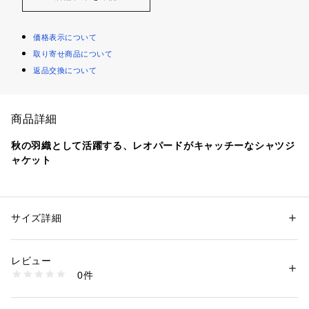
価格表示について
取り寄せ商品について
返品交換について
商品詳細
秋の羽織として活躍する、レオパードがキャッチーなシャツジ
ャケット
■デザイン
キャッチーなレオパード柄が魅力のシャツジャケット。
立体感のあるジャカード生地とワントーンのカラーが落ち着い
サイズ詳細
性別：
レディース
た雰囲気でスタイリングに取り入れやすい一枚。
カテゴリー：
ファッション
 ＞ 
アウター
 ＞ 
ミリタリー・モッズコート
素材：表生地；ポリエステル100％ 裏生地；ポリエステル100％
カジュアルに羽織れるゆったりしたオーバーサイズ。
生産国：中国製
レビュー
シャツテールのデザインですが、総裏付きなので秋アウターと
商品番号：
1083000017986 
（モール）
0件
して活躍してくれます。
66226990381 （ショップ）
■素材