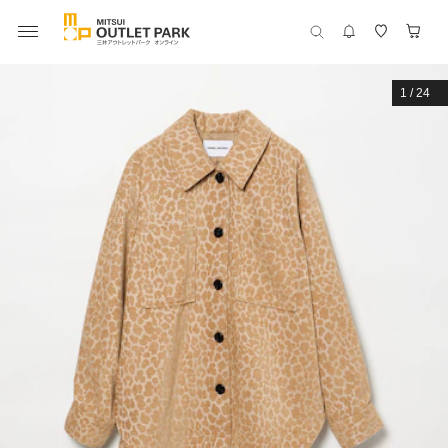
1
/
24