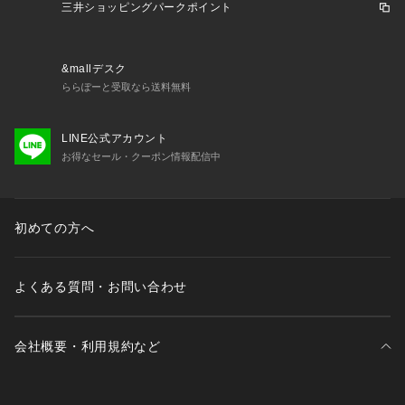
前向きに楽しみ、
三井ショッピングパークポイント
今に満足せず常に自分を更新していきたい、
自分らしさを表現したい女性に向けたブランドです。
女性の共感を大切に、時代にフィットした新しいスタイルを提
&mallデスク
案します。
ららぽーと受取なら送料無料
【注意事項】
LINE公式アカウント
※画像の商品はサンプルです。
お得なセール・クーポン情報配信中
※商品に「取り扱い上の注意書き」、「洗濯表示」がございま
す場合は、使用前に必ずご確認ください。
※商品画像は、光の当たり具合やパソコンなどの閲覧環境によ
り、実際の色味と異なって見える場合がございます。あらかじ
初めての方へ
めご了承ください。
※商品の色味の目安は、商品単体の画像をご参照ください。
よくある質問・お問い合わせ
【アウトレット商品のご説明】
・アウトレット商品につきましては包装やパッケージに破損・
会社概要・利用規約など
汚れが見られる場合にも、商品に欠陥が認められない際にはそ
のままの状態でお送りいたします。