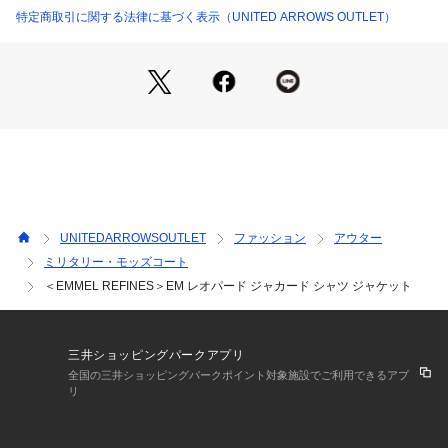
優しい印象のレオパード柄ジャカード。
特定商取引に関する法律に基づく表示（UNITED ARROWS OUTLET）
１トーンのカラーと起毛感のある表面がよりマイルドな印象。
■コーディネート
ミニスカートやショートパンツなどミニマルボトムにブーツ合
わせが今年らしくておすすめです。
デニムやゆるめのスラックス合わせでカジュアルな着こなしも
素敵です。
============================
UNITEDARROWSOUTLET
ファッション
アウター
裏地：あり
ミリタリー・モッズコート
透け感：なし
＜EMMEL REFINES＞EM レオパード ジャカード シャツ ジャケット
伸縮：なし
光沢感：なし
ケア方法：手洗い可
============================
三井ショッピングパークアプリ
全国の三井ショッピングパークポイント対象施設でご利用できるアプ
＜ EMMEL REFINES（エメル リファインズ） ＞
リ
Pleasure ～今を楽しみ、変化を楽しむ～
EMMEL REFINESは変化していく時代やトレンドを恐れなく