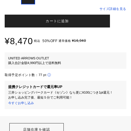
サイズ詳細を見る
カートに追加
¥8,470
¥16,940
50%OFF
税込
通常価格
UNITED ARROWS OUTLET
購入合計金額4,990円以上で送料無料
取得予定ポイント数：
77 pt
提携クレジットカードで還元率UP
三井ショッピングパークカード《セゾン》なら更に¥100につき1pt還元！
お申し込み完了後、最短５分でご利用可能！
今すぐお申し込み
店舗在庫を確認