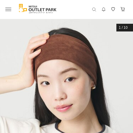
1
/
10