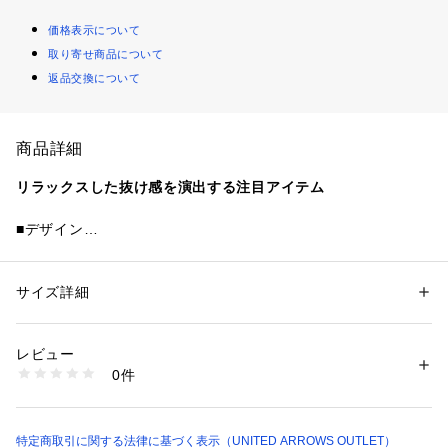
価格表示について
取り寄せ商品について
返品交換について
商品詳細
リラックスした抜け感を演出する注目アイテム
■デザイン
シーズンムード高まる、スエードライク素材で作製した顔周り
をすっきり見せられるヘアバンド。
太めの幅でアレンジのしやすさが魅力。
サイズ詳細
性別：
レディース
ダウンスタイルでも、くるっとまとめ髪にプラスしてもトレン
カテゴリー：
ファッション
 ＞ 
帽子・ヘアアクセサリー
 ＞ 
ヘアバンド
素材：-
ド感が漂います。
生産国：-
レビュー
洗濯：-
0件
■素材
※詳しい洗濯方法については、商品の品質表示タグをご覧ください
商品番号：
1083000018172 
（モール）
ポリエステル、スパンデックス
18346000005 （ショップ）
■コーディネート
特定商取引に関する法律に基づく表示（UNITED ARROWS OUTLET）