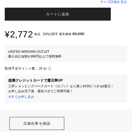
サイズ詳細を見る
カートに追加
¥2,772
¥3,960
30%OFF
税込
通常価格
UNITED ARROWS OUTLET
購入合計金額4,990円以上で送料無料
取得予定ポイント数：
25 pt
提携クレジットカードで還元率UP
三井ショッピングパークカード《セゾン》なら更に¥100につき1pt還元！
お申し込み完了後、最短５分でご利用可能！
今すぐお申し込み
店舗在庫を確認