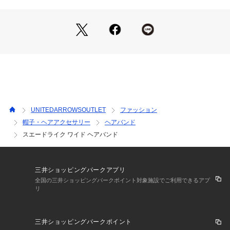
スポーティなヘルシーさが出るため、さまざまなコーディネー
トの外しとしておすすめ。
スウェットやゆったりニットなどカジュアルスタイルとも好相
性です。
【注意事項】
※商品に「取り扱い上の注意書き」、「洗濯表示」がございま
す場合は、使用前に必ずご確認ください。
※商品画像は、光の当たり具合やパソコンなどの閲覧環境によ
り、実際の色味と異なって見える場合がございます。あらかじ
UNITEDARROWSOUTLET
ファッション
めご了承ください。
帽子・ヘアアクセサリー
ヘアバンド
※商品の色味の目安は、商品単体の画像をご参照ください。
スエードライク ワイド ヘアバンド
【アウトレット商品のご説明】
・アウトレット商品につきましては包装やパッケージに破損・
三井ショッピングパークアプリ
汚れが見られる場合にも、商品に欠陥が認められない際にはそ
全国の三井ショッピングパークポイント対象施設でご利用できるアプ
のままの状態でお送りいたします。
リ
・返品、ご注文確定後の内容変更・追加注文はお受けできませ
ん。
三井ショッピングパークポイント