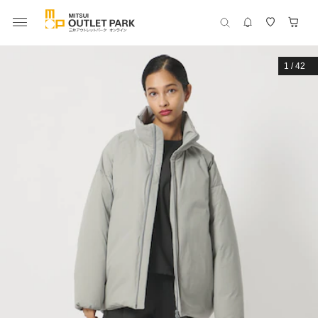
1
/
42