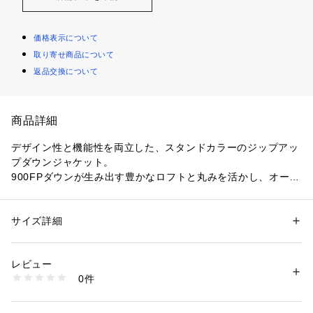
価格表示について
取り寄せ商品について
返品交換について
商品詳細
デザイン性と機能性を両立した、スタンドカラーのジップアッ
プダウンジャケット。
900FPダウンが生み出す豊かなロフトと丸みを活かし、オーバ
ーサイズながら品のあるシルエットに仕上げました。
サイドにはシームポケット、内側にはファスナー付きポケット
を備え、日常使いに嬉しい収納力を確保。
サイズ詳細
性別：
レディース
裾はドローコードでシルエット調整が可能です。
カテゴリー：
ファッション
 ＞ 
アウター
 ＞ 
ダウン・中綿コート
素材：表生地；複合繊維(ポリエステル)100％ 裏生地；複合繊維(ポリエス
表地・裏地ともに同素材を使用し、装飾を最小限に抑えること
テル)100％ 中わた；ダウン95％ フェザー5％
レビュー
で、D.Oらしいミニマルかつエレガントな佇まいの一着。
生産国：中国製
0件
カラーは定番のブラック（対象品番：55251000016）に加
洗濯：ドライクリーニング
※詳しい洗濯方法については、商品の品質表示タグをご覧ください
え、オリーブ・ライトグレー・ダークグリーンの4色展開で
商品番号：
1083000018752 
（モール）
す。
55251000004 （ショップ）