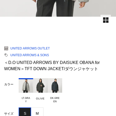
UNITED ARROWS OUTLET
UNITED ARROWS & SONS
＜D.O UNITED ARROWS BY DAISUKE OBANA for
WOMEN＞TFT DOWN JACKET/ダウンジャケット
カラー
LT.GRA

DK.GRE

OLIVE
S
M
サイズ