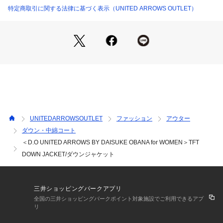
特定商取引に関する法律に基づく表示（UNITED ARROWS OUTLET）
■素材
マットな表面感・ソフトでしなやかタッチが特徴で、撥水性も
兼ね備えた、D.O定番のポリエステルタフタ素材。
ダウン/フェザー素材は米国Allied Feather&Down社の900フィ
ルパワーを採用し、軽くやわらかで防寒性にも優れています。
■コーディネート
同シリーズのジップジャケット（対象品番：5512200001
0）、ワイドフレアパンツ（対象品番：55142000011）とのセ
ットアップはもちろん、きれいめスタイルとも好相性。
UNITEDARROWSOUTLET
ファッション
アウター
普段使いからアクティブなシーンまで幅広く活躍します。
ダウン・中綿コート
＜D.O UNITED ARROWS BY DAISUKE OBANA for WOMEN＞TFT
※カラーについて
・OLIVE ⇒ 深いダークトーンのオリーブ
DOWN JACKET/ダウンジャケット
・DK.GREEN ⇒重厚なグリーンネイビー
============================
三井ショッピングパークアプリ
裏地：あり
全国の三井ショッピングパークポイント対象施設でご利用できるアプ
透け感：なし
リ
伸縮：なし