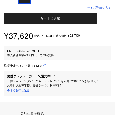
サイズ詳細を見る
カートに追加
¥37,620
¥62,700
40%OFF
税込
通常価格
UNITED ARROWS OUTLET
購入合計金額4,990円以上で送料無料
取得予定ポイント数：
342 pt
提携クレジットカードで還元率UP
三井ショッピングパークカード《セゾン》なら更に¥100につき1pt還元！
お申し込み完了後、最短５分でご利用可能！
今すぐお申し込み
店舗在庫を確認