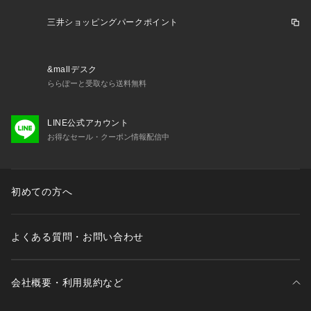
光沢感：なし
============================
三井ショッピングパークポイント
＜D.O UNITED ARROWS BY DAISUKE OBANA for WOMEN
＞
&mallデスク
＜N.HOOLYWOOD＞のデザイナー尾花大輔氏とのカプセルコ
ららぽーと受取なら送料無料
レクションのウィメンズライン。
「週3、4日着れる服」というコンセプトのもと、素材に徹底的
に向き合って作り上げた、日本を代表するファブリックメーカ
LINE公式アカウント
ー「小松マテーレ(株)」の生地を使用。
お得なセール・クーポン情報配信中
このシリーズの特徴である、「Less」なデザインを意識し、女
性の身体的特徴に合わせてタックやファスナーを配することで
体の凹凸をカバーしフラットに見えるように仕立て、着心地の
初めての方へ
よさも追求しています。
【注意事項】　
よくある質問・お問い合わせ
※当商品に取り付けている「ALLIED FEATHER DOWN」社の
下げ札には「BLEND: 90/10」と記載されておりますが、こち
らはメーカーのデザイン表示であり、実際の混用率とは異なり
ます。
会社概要・利用規約など
正しい混用率は商品詳細の素材、品質ネームおよび商品下げ札