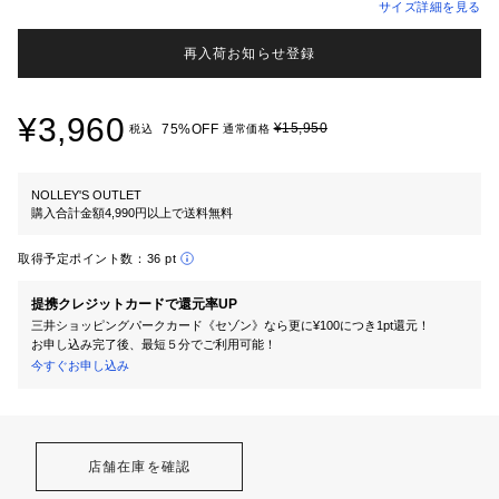
サイズ詳細を見る
再入荷お知らせ登録
¥3,960
¥15,950
75%OFF
税込
通常価格
NOLLEY'S OUTLET
購入合計金額4,990円以上で送料無料
取得予定ポイント数：
36 pt
提携クレジットカードで還元率UP
三井ショッピングパークカード《セゾン》なら更に¥100につき1pt還元！
お申し込み完了後、最短５分でご利用可能！
今すぐお申し込み
店舗在庫を確認