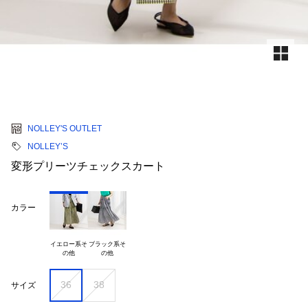
NOLLEY'S OUTLET
NOLLEY’S
変形プリーツチェックスカート
カラー
イエロー系そ

ブラック系そ

36
38
サイズ