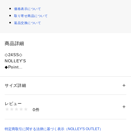
価格表示について
取り寄せ商品について
返品交換について
商品詳細
◇24SS◇
NOLLEY'S
◆Point
・シンプルなトップス合わせでも着映えるチェック柄のロング
スカート
・細かなプリーツ加工がポイントの存在感のある1枚
サイズ詳細
性別：
レディース
・裏地なしで春夏も気軽に着用可能
カテゴリー：
ファッション
 ＞ 
スカート
 ＞ 
ロング・マキシ丈スカート
素材：ポリエステル100%
・ウエストゴムでストレスフリーな着心地
生産国：中国製
レビュー
・Tシャツやシャツなど、様々なトップスとコーディネートを
商品番号：
1083400000840 
（モール）
0件
楽しめるアイテム
4-0203-3-06-001 （ショップ）
●お取扱い上のご注意●
末永くご愛用頂くために、アテンションタグを必ずご確認の
特定商取引に関する法律に基づく表示（NOLLEY'S OUTLET）