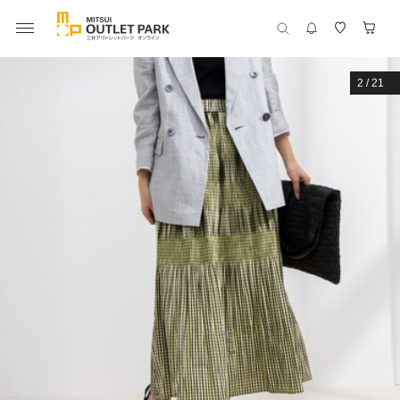
2
/
21