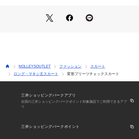
上、着用又はお取り扱い下さい。
気になる商品は、お気に入り登録がオススメです！
クーポン情報、入荷情報が、通知されるようになります。
※店頭及び屋外での撮影画像は、光の当たり具合で色味が違っ
て見える場合があります。商品の色味は、スタジオ撮影の画像
をご参照下さい。
※商品画像に関しては出来る限り忠実に表示出来るよう努めて
おりますが、お客様がご利用のモニターの設定及び特性によ
NOLLEYSOUTLET
ファッション
スカート
り、実際の商品と比較し色味に若干の誤差が生じる場合があり
ロング・マキシ丈スカート
変形プリーツチェックスカート
ます。
※画像の商品はサンプルとなりますので実際の商品と仕様、加
工、サイズが若干異なる場合がございます。
三井ショッピングパークアプリ
全国の三井ショッピングパークポイント対象施設でご利用できるアプ
リ
三井ショッピングパークポイント