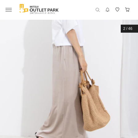
2
/
46