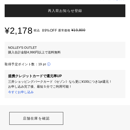
再入荷お知らせ登録
¥2,178
¥19,800
89%OFF
税込
通常価格
NOLLEY'S OUTLET
購入合計金額4,990円以上で送料無料
取得予定ポイント数：
19 pt
提携クレジットカードで還元率UP
三井ショッピングパークカード《セゾン》なら更に¥100につき1pt還元！
お申し込み完了後、最短５分でご利用可能！
今すぐお申し込み
店舗在庫を確認