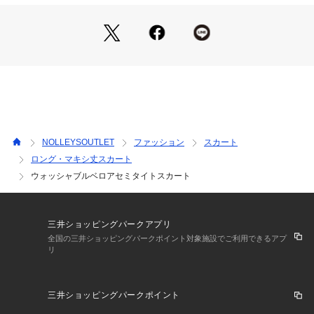
●お取扱い上のご注意●
末永くご愛用頂くために、アテンションタグを必ずご確認の
上、着用又はお取り扱い下さい。
※手洗い可
気になる商品は、お気に入り登録がオススメです！
クーポン情報、入荷情報が、通知されるようになります。
NOLLEYSOUTLET
ファッション
スカート
※店頭及び屋外での撮影画像は、光の当たり具合で色味が違っ
ロング・マキシ丈スカート
て見える場合があります。商品の色味は、スタジオ撮影の画像
ウォッシャブルベロアセミタイトスカート
をご参照下さい。
※商品画像に関しては出来る限り忠実に表示出来るよう努めて
おりますが、お客様がご利用のモニターの設定及び特性によ
り、実際の商品と比較し色味に若干の誤差が生じる場合があり
三井ショッピングパークアプリ
ます。
全国の三井ショッピングパークポイント対象施設でご利用できるアプ
※画像の商品はサンプルとなりますので実際の商品と仕様、加
リ
工、サイズが若干異なる場合がございます。
三井ショッピングパークポイント