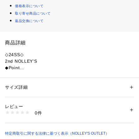
価格表示について
取り寄せ商品について
返品交換について
商品詳細
◇24SS◇
2nd NOLLEY'S
◆Point
・トレンドのベロア素材を使用したセミロングスカート
・優雅なドレープ性と発色の良さが特徴のトリアセテートベロ
アを使用
サイズ詳細
性別：
レディース
・ナローシルエットとミニマルなデザインが洗練された雰囲気
カテゴリー：
ファッション
 ＞ 
スカート
 ＞ 
ロング・マキシ丈スカート
素材：トリアセテート78%、ポリエステル22%、(裏地)ポリエステル10
・ドレッシーになりすぎずカジュアルでもない、絶妙なバラン
0%
レビュー
スの1枚
生産国：日本製
0件
・ウエストゴム仕様でしっかり伸びて、ストレスフリーな着心
商品番号：
1083400000861 
（モール）
4-0036-4-06-010 （ショップ）
地
・夏はTシャツと合わせたスタイルがおすすめ
・手洗い可能なのも嬉しいポイント
特定商取引に関する法律に基づく表示（NOLLEY'S OUTLET）