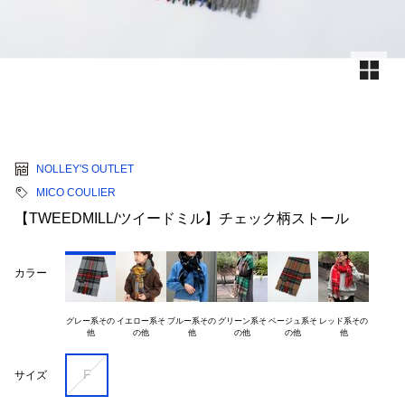
NOLLEY'S OUTLET
MICO COULIER
【TWEEDMILL/ツイードミル】チェック柄ストール
カラー
グレー系その

イエロー系そ

ブルー系その

グリーン系そ

ベージュ系そ

レッド系その

F
サイズ