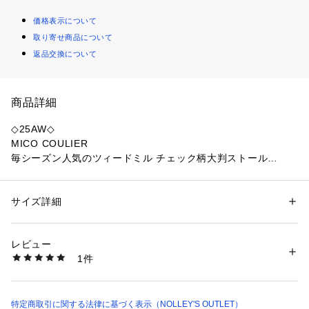
価格表示について
取り寄せ商品について
返品交換について
商品詳細
◇25AW◇
MICO COULIER
毎シーズン人気のツィードミル チェック柄大判ストール
◆Point
・ツィードミル定番人気のウールチェックストール
サイズ詳細
性別：
レディース
・定番から新色まで、選べる6色展開！
カテゴリー：
ファッション
 ＞ 
ファッション雑貨
 ＞ 
ストール・スヌード
素材：毛100%
・きめ細かく柔らかい肌触りのラムウール100％ 
生産国：イギリス製
レビュー
・保温性および防寒性に優れています
商品番号：
1083400001254 
（モール）
1件
5-0815-6-14-101 （ショップ）
・アレンジ自在な大判サイズのストールは、肩掛けや首元に巻
いたり、ひざ掛けにしたりと使い方いろいろ
・気温差にも対応でき、端境期の羽織りとしても◎
特定商取引に関する法律に基づく表示（NOLLEY'S OUTLET）