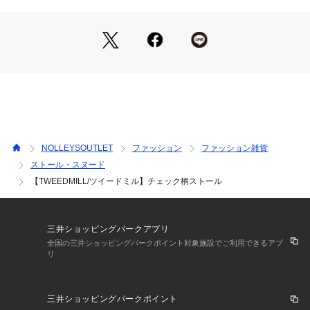
・冬のコーディネートを華やかに仕上げてくれるアイテムです
・ご自身用にはもちろん、大切な方へのギフトとしてもおすす
めです
■メーカー型名：Prestige Lambswool Knee Throw
・イエロー系その他：Swedish Check（2025新色）
・ブルー系その他    ：Caledonia Check
・グリーン系その他：Green/Camel Check
・ベージュ系その他：Carafe Brown Stewart
NOLLEYSOUTLET
ファッション
ファッション雑貨
・レッド系その他　： Red Caledonia（2025新色）
ストール・スヌード
・グレー系その他    ：Light Grey Stewart
【TWEEDMILL/ツイードミル】チェック柄ストール
----------------------------------------------------------
【TWEED MILL/ツイードミル】
イギリスのウェールズでスタートしたツイードミルテキスタイ
三井ショッピングパークアプリ
ル社は、英国の伝統を守り高い技術と品質で製品作りをするウ
全国の三井ショッピングパークポイント対象施設でご利用できるアプ
ール専門のブランド。
リ
生活を彩るラグやブランケットのみならずアウトドアに最適な
ラグからショールなどのファッションアイテムまで、トータル
でコーディネートできるのが魅力。
三井ショッピングパークポイント