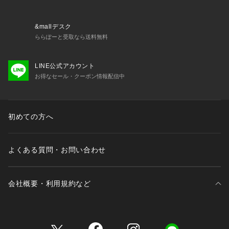
厳選した素材を使用し、丈夫で軽く保温性が高いことで世界中
で人気のブランドです。
----------------------------------------------------------
&mallデスク
ららぽーと受取なら送料無料
●お取扱い上のご注意●
末永くご愛用頂くために、アテンションタグを必ずご確認の
LINE公式アカウント
上、着用又はお取り扱い下さい。
お得なセール・クーポン情報配信中
気になる商品は、お気に入り登録がオススメです！
クーポン情報、入荷情報が、通知されるようになります
初めての方へ
※店頭及び屋外での撮影画像は、光の当たり具合で色味が違っ
て見える場合があります。商品の色味は、スタジオ撮影の画像
をご参照下さい。
よくある質問・お問い合わせ
※商品画像に関しては出来る限り忠実に表示出来るよう努めて
おりますが、お客様がご利用のモニターの設定及び特性によ
り、実際の商品と比較し色味に若干の誤差が生じる場合があり
会社概要・利用規約など
ます。
※製品洗い加工の商品は、多少の歪み、シワなどが見られた
り、風合いやサイズ等が1枚1枚異なります。汗や雨等で濡れた
時や、摩擦により色落ちし、他の衣料を汚すことがありますの
三井不動産が展開する商業施設一覧
で（特に濃色のもの）ご注意ください。