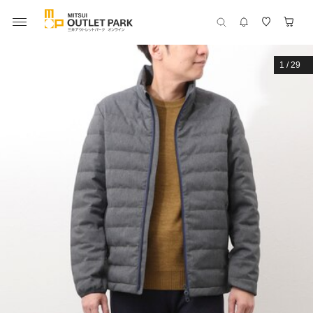
1
/
29