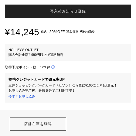
再入荷お知らせ登録
¥14,245
¥20,350
30%OFF
税込
通常価格
NOLLEY'S OUTLET
購入合計金額4,990円以上で送料無料
取得予定ポイント数：
129 pt
提携クレジットカードで還元率UP
三井ショッピングパークカード《セゾン》なら更に¥100につき1pt還元！
お申し込み完了後、最短５分でご利用可能！
今すぐお申し込み
店舗在庫を確認