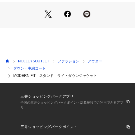
・デニムやチノパンはもちろん、スラックス合わせもおすすめ
ー・ー・ー・ー・ー・ー・ー・ー・ー・ー・ー
透け感：なし
裏地：あり
伸縮性：なし
光沢感：あり
生地の厚さ：普通
ー・ー・ー・ー・ー・ー・ー・ー・ー・ー・ー
NOLLEYSOUTLET
ファッション
アウター
ダウン・中綿コート
MODERN FIT スタンド ライトダウンジャケット
★気になるアイテムは【お気に入り登録】がオススメです！
入荷情報やクーポン、セール情報が通知されるようになりま
す。
三井ショッピングパークアプリ
全国の三井ショッピングパークポイント対象施設でご利用できるアプ
リ
【お取扱い上のご注意】
末永くご愛用頂くために、アテンションタグを必ずご確認の
上、着用又はお取り扱い下さい。
三井ショッピングパークポイント