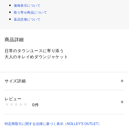
価格表示について
取り寄せ商品について
返品交換について
商品詳細
日常のタウンユースに寄り添う
大人のキレイめダウンジャケット
◆素材
・中綿は軽く温かいダウン90％
・表地はウール見えするポリエステル生地を使用
サイズ詳細
性別：
メンズ
カテゴリー：
ファッション
 ＞ 
アウター
 ＞ 
ダウン・中綿コート
素材：(表地)ポリエステル100% (中綿)ダウン90% フェザー10% (裏地)ポ
◆デザイン
リエステル100%
レビュー
・着ぶくれしないスッキリとしたサイズバランス
生産国：中国製
0件
・表地は上品なピンヘッド生地
商品番号：
1083400001273 
（モール）
5-0804-6-54-506 （ショップ）
◆スタイリング
・Tシャツやシャツの上に気軽に羽織って
特定商取引に関する法律に基づく表示（NOLLEY'S OUTLET）