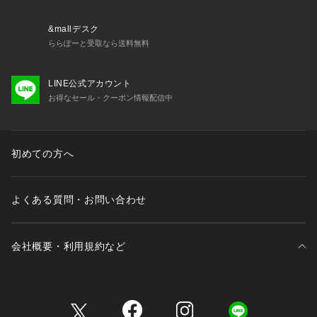
※店頭及び屋外での撮影画像は、光の当たり具合で色味が違っ
て見える場合があります。商品の色味は、スタジオ撮影の画像
&mallデスク
をご参照下さい。
ららぽーと受取なら送料無料
※商品画像に関しては出来る限り忠実に表示出来るよう努めて
おりますが、お客様がご利用のモニターの設定及び特性によ
LINE公式アカウント
り、実際の商品と比較し色味に若干の誤差が生じる場合があり
お得なセール・クーポン情報配信中
ます。
※画像の商品はサンプルとなりますので実際の商品と仕様、加
工、サイズが若干異なる場合がございます。
※製品洗い加工の商品は、多少の歪み、シワなどが見られた
初めての方へ
り、風合いやサイズ等が1枚1枚異なります。汗や雨等で濡れた
時や、摩擦により色落ちし、他の衣料を汚すことがありますの
で（特に濃色のもの）ご注意ください。
よくある質問・お問い合わせ
会社概要・利用規約など
三井不動産が展開する商業施設一覧