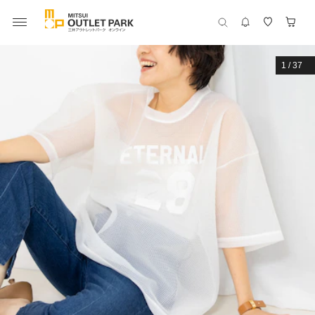
1
/
37