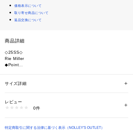
価格表示について
取り寄せ商品について
返品交換について
商品詳細
◇25SS◇
Rie Miller
◆Point
・トレンドのシアー素材がシーズンムードを盛り上げる、BIG
シルエットのプリントT
・ハリ感のある素材で、気になる二の腕やヒップまわりをさり
サイズ詳細
性別：
レディース
げなくカバー
カテゴリー：
ファッション
 ＞ 
トップス
 ＞ 
Tシャツ・カットソー
素材：ポリエステル100%
・オールインワンの上に重ねたり、ジャケットと合わせたりす
生産国：日本製
レビュー
るのもおすすめ
商品番号：
1083400001604 
（モール）
0件
・合わせるインナーによってオールシーズンレイヤードスタイ
5-0037-2-03-004 （ショップ）
ルを楽しめる1枚
●お取扱い上のご注意●
特定商取引に関する法律に基づく表示（NOLLEY'S OUTLET）