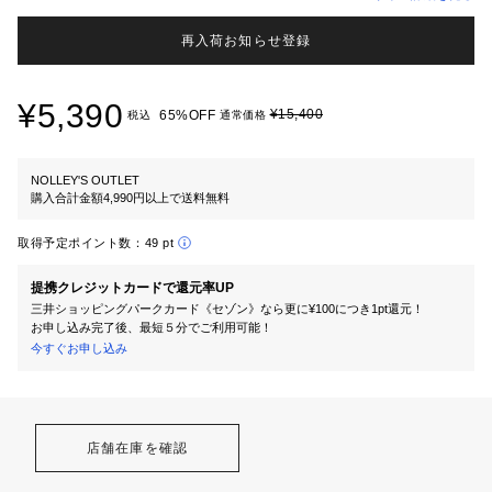
再入荷お知らせ登録
¥5,390
¥15,400
65%OFF
税込
通常価格
NOLLEY'S OUTLET
購入合計金額4,990円以上で送料無料
取得予定ポイント数：
49 pt
提携クレジットカードで還元率UP
三井ショッピングパークカード《セゾン》なら更に¥100につき1pt還元！
お申し込み完了後、最短５分でご利用可能！
今すぐお申し込み
店舗在庫を確認