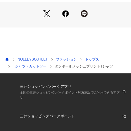
末永くご愛用頂くために、アテンションタグを必ずご確認の
上、着用又はお取り扱い下さい。
気になる商品は、お気に入り登録がオススメです！
クーポン情報、入荷情報が、通知されるようになります。
※店頭及び屋外での撮影画像は、光の当たり具合で色味が違っ
て見える場合があります。商品の色味は、スタジオ撮影の画像
をご参照下さい。
※商品画像に関しては出来る限り忠実に表示出来るよう努めて
NOLLEYSOUTLET
ファッション
トップス
おりますが、お客様がご利用のモニターの設定及び特性によ
Tシャツ・カットソー
ダンボールメッシュプリントTシャツ
り、実際の商品と比較し色味に若干の誤差が生じる場合があり
ます。
※画像の商品はサンプルとなりますので実際の商品と仕様、加
工、サイズが若干異なる場合がございます。
三井ショッピングパークアプリ
全国の三井ショッピングパークポイント対象施設でご利用できるアプ
リ
三井ショッピングパークポイント