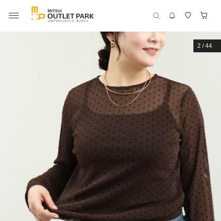
2
/
44