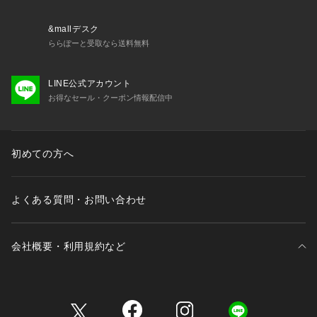
て見える場合があります。商品の色味は、スタジオ撮影の画像
をご参照下さい。
&mallデスク
※商品画像に関しては出来る限り忠実に表示出来るよう努めて
ららぽーと受取なら送料無料
おりますが、お客様がご利用のモニターの設定及び特性によ
り、実際の商品と比較し色味に若干の誤差が生じる場合があり
LINE公式アカウント
ます。
お得なセール・クーポン情報配信中
※製品洗い加工の商品は、多少の歪み、シワなどが見られた
り、風合いやサイズ等が1枚1枚異なります。汗や雨等で濡れた
時や、摩擦により色落ちし、他の衣料を汚すことがありますの
で（特に濃色のもの）ご注意ください。
初めての方へ
----------------------------------------------------------
◇商品のお気に入り登録◇
よくある質問・お問い合わせ
気になる商品は、お気に入り登録がオススメです！
クーポン情報や入荷情報など、通知されるようになります
----------------------------------------------------------
会社概要・利用規約など
＜MICO COULIER＞
今の気分をノーリーズらしく取り入れたデイリーアイテムを提
案します。
三井不動産が展開する商業施設一覧
ウエアからグッズまで幅広いラインアップ。やわらかく透明感