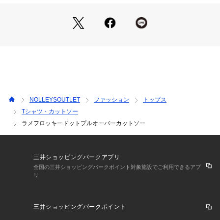
・さらりとした肌触りで快適な着心地
・ストレッチ性があり動きやすくストレスフリー
・顔まわりをすっきり見せるクルーネック
・後ろ涙あきデザインがさりげないアクセント
・一枚ではもちろん、ジャケットやキャミブラウスのインナー
使いにも活躍
・きれいめからカジュアルまで幅広い着こなしが楽しめる
----------------------------------------------------------
透け感：あり
NOLLEYSOUTLET
ファッション
トップス
裏地：なし
Tシャツ・カットソー
伸縮性：あり
ラメフロッキードットプルオーバーカットソー
光沢感：あり
生地の厚さ：薄手
洗濯：手洗い可
----------------------------------------------------------
三井ショッピングパークアプリ
全国の三井ショッピングパークポイント対象施設でご利用できるアプ
●お取扱い上のご注意●
リ
末永くご愛用頂くために、アテンションタグを必ずご確認の
上、着用又はお取り扱い下さい。
三井ショッピングパークポイント
※店頭及び屋外での撮影画像は、光の当たり具合で色味が違っ