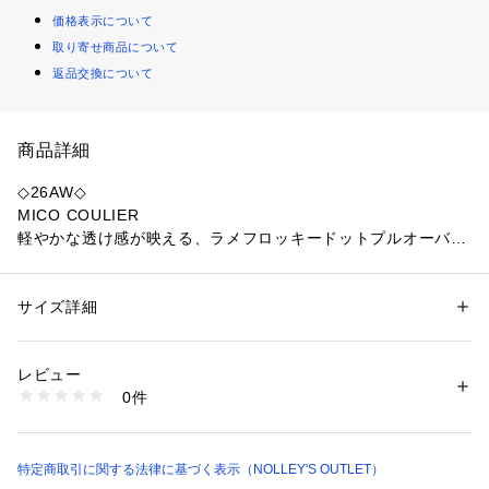
価格表示について
取り寄せ商品について
返品交換について
商品詳細
◇26AW◇
MICO COULIER
軽やかな透け感が映える、ラメフロッキードットプルオーバー
ラメシアー素材にフロッキードットをあしらった、上品な華や
かさが魅力のプルオーバー。
サイズ詳細
性別：
レディース
軽やかな透け感が抜け感のあるスタイルを演出し、季節の変わ
カテゴリー：
ファッション
 ＞ 
トップス
 ＞ 
Tシャツ・カットソー
素材：(本体)基布、ナイロン93%、ポリエステル4%、ポリウレタン3%、
り目から活躍する一枚です。
(フロッキー部分)ナイロン、ポリエステル、レーヨン、綿、(別布)ポリエ
レビュー
ステル100%
0件
◆Point
生産国：中国製
商品番号：
1083400001973 
（モール）
・ラメシアー素材にフロッキードットを施した華やかなデザイ
6-0818-1-03-050 （ショップ）
ン
・ほどよい透け感が軽やかで上品な印象に
特定商取引に関する法律に基づく表示（NOLLEY'S OUTLET）