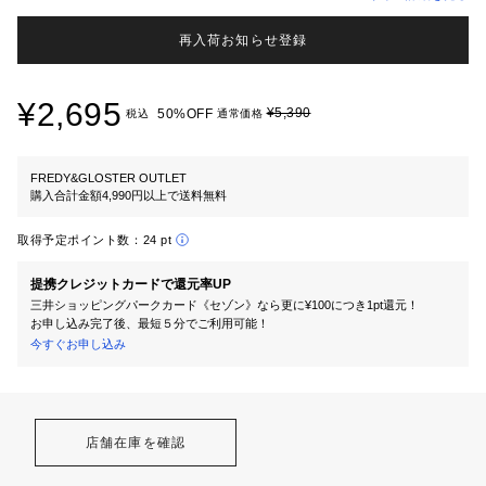
再入荷お知らせ登録
¥2,695
¥5,390
50%OFF
税込
通常価格
FREDY&GLOSTER OUTLET
購入合計金額4,990円以上で送料無料
取得予定ポイント数：
24 pt
提携クレジットカードで還元率UP
三井ショッピングパークカード《セゾン》なら更に¥100につき1pt還元！
お申し込み完了後、最短５分でご利用可能！
今すぐお申し込み
店舗在庫を確認