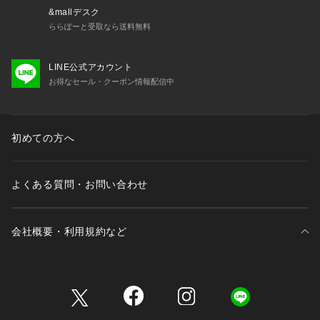
て見える場合があります。商品の色味は、スタジオ撮影の画像
&mallデスク
をご参照下さい。
ららぽーと受取なら送料無料
※商品画像に関しては出来る限り忠実に表示出来るよう努めて
おりますが、お客様がご利用のモニターの設定及び特性によ
LINE公式アカウント
り、実際の商品と比較し色味に若干の誤差が生じる場合があり
お得なセール・クーポン情報配信中
ます。
※製品洗い加工の商品は、多少の歪み、シワなどが見られた
り、風合いやサイズ等が1枚1枚異なります。汗や雨等で濡れた
時や、摩擦により色落ちし、他の衣料を汚すことがありますの
初めての方へ
で（特に濃色のもの）ご注意ください。
よくある質問・お問い合わせ
会社概要・利用規約など
三井不動産が展開する商業施設一覧