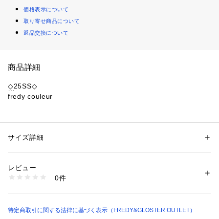
価格表示について
取り寄せ商品について
返品交換について
商品詳細
◇25SS◇
fredy couleur
◆Point
・パールボタンが上品映えする、UVカットシアーポロニット
・透け感のある、軽やかなUVカット加工のシアー素材で暑い
サイズ詳細
性別：
レディース
日も快適
カテゴリー：
ファッション
 ＞ 
トップス
 ＞ 
ニット・セーター
素材：レーヨン90%　ナイロン10%
・薄手で涼しく、きれいめにもカジュアルにも着回せるアイテ
生産国：中国製
レビュー
ム
商品番号：
1083500000182 
（モール）
0件
・パール調ボタンで華やかさをプラスした、襟付きポロデザイ
5-0832-2-22-012 （ショップ）
ンできちんと見えもキープ
・1枚で着こなしやすい半袖
・程よくフィットするすっきりシルエットで、ボトムを選ばず
特定商取引に関する法律に基づく表示（FREDY&GLOSTER OUTLET）