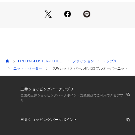
着回し自在
・デニムで抜け感をプラスした大人カジュアルコーデに、キャ
ミワンピやサロペットのインナーにも◎
・きれいめボトムと合わせてオフィスにもおすすめ
・手洗い可能なイージーケア素材で、デイリーに活躍する着映
えトップス
----------------------------------------------------------
透け感：あり
裏地：なし
伸縮性：あり
FREDY-GLOSTER-OUTLET
ファッション
トップス
光沢感：なし
ニット・セーター
《UVカット》パール釦ポロプルオーバーニット
洗濯：手洗い可
----------------------------------------------------------
●お取扱い上のご注意●
三井ショッピングパークアプリ
末永くご愛用頂くために、アテンションタグを必ずご確認の
全国の三井ショッピングパークポイント対象施設でご利用できるアプ
リ
上、着用又はお取り扱い下さい。
気になる商品は、お気に入り登録がオススメです！
三井ショッピングパークポイント
クーポン情報、入荷情報が、通知されるようになります。
※店頭及び屋外での撮影画像は、光の当たり具合で色味が違っ