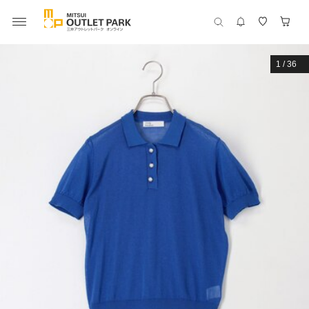
1
/
36