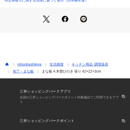
特定商取引に関する法律に基づく表示（日本橋木屋）
nihonbashikiya
生活雑貨
キッチン用品･調理器具
包丁・まな板
まな板 A 木曽ひのき 張り 42×22×3cm
三井ショッピングパークアプリ
全国の三井ショッピングパークポイント対象施設でご利用できるアプ
リ
三井ショッピングパークポイント