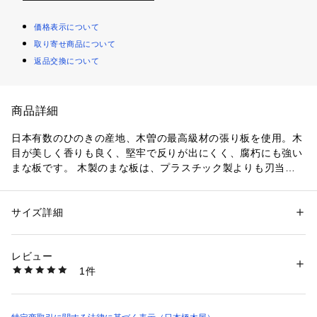
価格表示について
取り寄せ商品について
返品交換について
商品詳細
日本有数のひのきの産地、木曽の最高級材の張り板を使用。木
目が美しく香りも良く、堅牢で反りが出にくく、腐朽にも強い
まな板です。 木製のまな板は、プラスチック製よりも刃当た
りの感触も良く、包丁の刃に優しいのが特徴です。 ※素材に天
然木を使用しているため商品一点一点の色合いや木目が異なり
ます。
サイズ詳細
性別：
レディース
メンズ
キッズ・ベビー
カテゴリー：
生活雑貨
 ＞ 
キッチン用品･調理器具
 ＞ 
包丁・まな板
素材：木曽ひのき（張り板）
生産国：日本
レビュー
商品番号：
1083600000009 
（モール）
1件
0721200422 （ショップ）