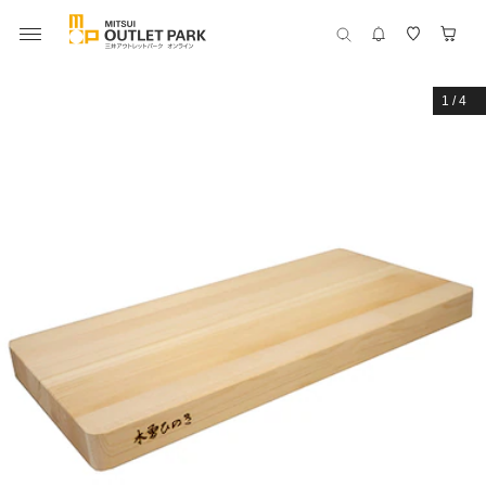
1
/
4