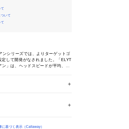
いて
について
いて
イアンシリーズでは、よりターゲットゴ
定して開発がなされました。「ELYT
Tアイアン」は、ヘッドスピードが平均、も
遅めのプレーヤーを対象としており、
Eは、飛距離と高弾道を出していけるよう
大きくすることも考慮して設計。同時
めた軽量化が行われているため、スイ
ドア・スポーツ
 ＞ 
ゴルフ
 ＞ 
その他ゴルフグ
大化することができるようになってい
は、PARADYMシリーズで初登場と
レームを進化させて採用。スピードフ
00420 
（モール）
 （ショップ）
いるエリアの形状を最適化したこと
チールの衝撃を受け止め、薄めのトッ
ことを可能にしているだけでなく、バ
基づく表示（Callaway）