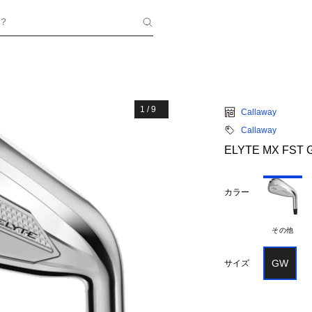
？
1
/
9
Callaway
Callaway
ELYTE MX FST 
カラー
その他
GW
サイズ