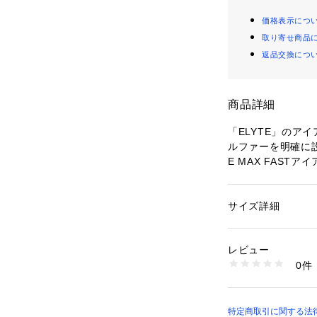
価格表示につ
取り寄せ商品
返品交換につ
商品詳細
「ELYTE」のア
ルファーを明確に設
E MAX FAS
しくは平均よりも
Ai 10x FAC
に、よりたわみを
サイズ詳細
性別：
メンズ
に、シャフトを含
カテゴリー：
アウト
ッズ
ングスピードも最
レビュー
ます。ヘッド内部で
0件
なったスピードフ
商品番号：
10863000
4L012030Y3006
レームの貫通して
で、ステンレスス
プブレードにする
特定商取引に関する法律に