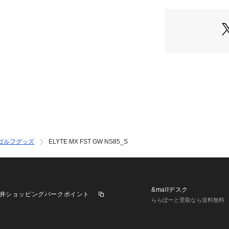
イブレーションも
地良いフィーリン
ほどです。また、
ン・マイクロスフィ
イアンなどでも大
を導入しているこ
ゴルフグッズ
ELYTE MX FST GW NS85_S
&mallデスク
井ショッピングパークポイント
ららぽーと受取なら送料無料