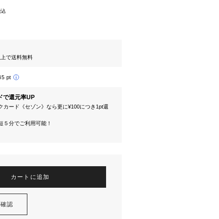
税込
円以上で送料無料
45 pt
ドで還元率UP
カード《セゾン》なら更に¥100につき1pt還
短５分でご利用可能！
カートに追加
を確認