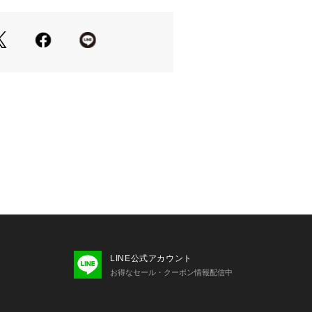
大幅に低減させており、手に伝わる心
グは中空構造であることを忘れさせる
打感の向上には、増量されたウレタ
アも貢献。ソールに、X FORGEDア
好評のトライレベル・ソールデザイン
とも注目すべきポイントです。
LINE公式アカウント
お得なセール・クーポン情報配信中