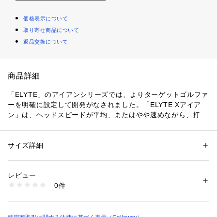
価格表示について
取り寄せ商品について
返品交換について
商品詳細
「ELYTE」のアイアンシリーズでは、よりターゲットゴルファ
ーを明確に設定して開発がなされました。「ELYTE Xアイア
ン」は、ヘッドスピードが平均、またはやや速めながら、打点
がバラついてしまうというプレーヤーを対象としており、Ai 1
0x FACEは、より広範囲でミスヒットに強くなるよう設計。加
えて、より大きめのヘッドサイズとなっているところも特徴的
サイズ詳細
性別：
メンズ
で、プレーヤーに安心感を与えるようにもなっています。内部
カテゴリー：
アウトドア・スポーツ
 ＞ 
ゴルフ
 ＞ 
その他ゴルフグッズ
では、PARADYMシリーズで初登場となったスピードフレーム
レビュー
を進化させて採用。スピードフレームの貫通しているエリアの
商品番号：
1086300000444 
（モール）
0件
形状を最適化したことで、ステンレススチールの衝撃を受け止
4L022301Q3006 （ショップ）
め、薄めのトップブレードにすることを可能にしているだけで
なく、バイブレーションも大幅に低減させており、手に伝わる
心地良いフィーリングは中空構造であることを忘れさせるほど