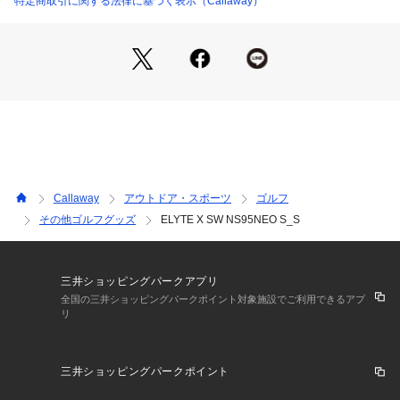
特定商取引に関する法律に基づく表示（Callaway）
です。また、打感の向上には、増量されたウレタン・マイクロ
スフィアも貢献。ソールに、X FORGEDアイアンなどでも大
好評のトライレベル・ソールデザインを導入していることも注
目すべきポイントです。
Callaway
アウトドア・スポーツ
ゴルフ
その他ゴルフグッズ
ELYTE X SW NS95NEO S_S
三井ショッピングパークアプリ
全国の三井ショッピングパークポイント対象施設でご利用できるアプ
リ
三井ショッピングパークポイント