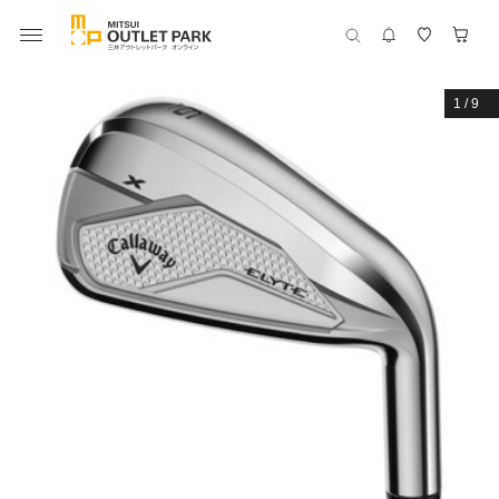
1
/
9