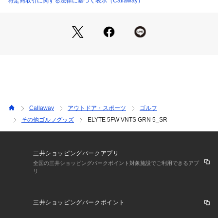
特定商取引に関する法律に基づく表示（Callaway）
い丸みのある見た目と、ボールを拾いやすそうなシャローフェ
ースを採用。
Callaway
アウトドア・スポーツ
ゴルフ
その他ゴルフグッズ
ELYTE 5FW VNTS GRN 5_SR
三井ショッピングパークアプリ
全国の三井ショッピングパークポイント対象施設でご利用できるアプ
リ
三井ショッピングパークポイント