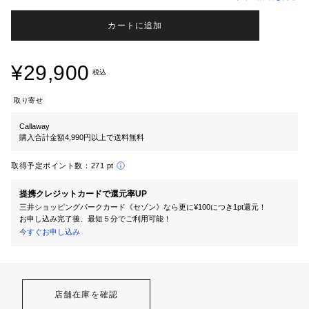
カートに追加
¥29,900
税込
取り寄せ
Callaway
購入合計金額4,990円以上で送料無料
取得予定ポイント数：
271 pt
提携クレジットカードで還元率UP
三井ショッピングパークカード《セゾン》なら更に¥100につき1pt還元！
お申し込み完了後、最短５分でご利用可能！
今すぐお申し込み
店舗在庫を確認