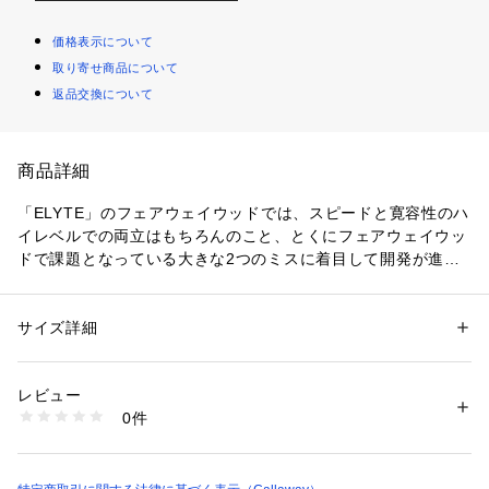
価格表示について
取り寄せ商品について
返品交換について
商品詳細
「ELYTE」のフェアウェイウッドでは、スピードと寛容性のハ
イレベルでの両立はもちろんのこと、とくにフェアウェイウッ
ドで課題となっている大きな2つのミスに着目して開発が進め
られました。1つは打点のバラつきで、ドライバーと同様にコ
ントロールポイントがPARADYM Ai SMOKE MAXフェアウェ
イウッドと比較して10倍に増加したAi 10x FACEが、さまざま
サイズ詳細
性別：
メンズ
なミスヒットに対して力強く対応します。もう1つは、フェー
カテゴリー：
アウトドア・スポーツ
 ＞ 
ゴルフ
 ＞ 
その他ゴルフグッズ
ス下部でのインパクト。トップのような当たりであっても球が
レビュー
しっかりと上がって飛んでくれるよう、ソール内側から少し浮
商品番号：
1086300000521 
（モール）
0件
いた状態に搭載されているタングステン・スピードウェーブ
4L210570V500 （ショップ）
と、段差によって後部が高く浮いているような形状のステッ
プ・ソールデザインが新たに導入されています。スタンダード
タイプの「ELYTEフェアウェイウッド」は、キャロウェイらし