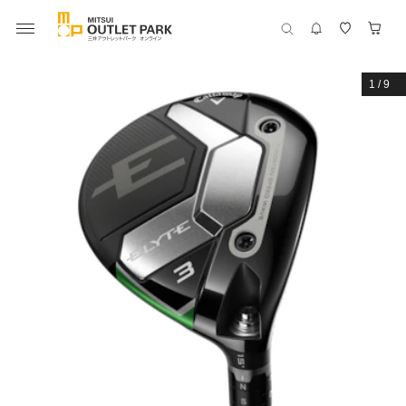
1
/
9