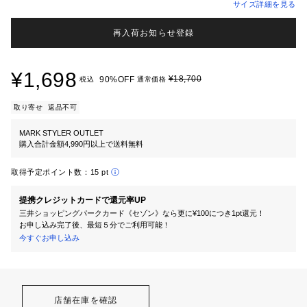
サイズ詳細を見る
再入荷お知らせ登録
¥1,698
¥18,700
90%OFF
税込
通常価格
取り寄せ
返品不可
MARK STYLER OUTLET
購入合計金額4,990円以上で送料無料
取得予定ポイント数：
15 pt
提携クレジットカードで還元率UP
三井ショッピングパークカード《セゾン》なら更に¥100につき1pt還元！
お申し込み完了後、最短５分でご利用可能！
今すぐお申し込み
店舗在庫を確認