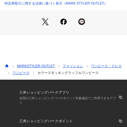
 ▼スタイリング 
特定商取引に関する法律に基づく表示（MARK STYLER OUTLET）
透かし編みのボレロカーデを合わせれば、よりフェミニンでこ
なれ感のあるスタイリングに。
 夏のお出かけやリゾートシーンにぴったりな一枚です。 
※詳細画像が正規の商品となります。
 ※フロントの襟元には少しだけギャザーが入ります。
 ※SM着丈差6cm
MARKSTYLER-OUTLET
ファッション
ワンピース・ドレス
ワンピース
カラースモッキングラッフルワンピース
※着用画像はフラッシュの加減で実際の製品と色味等が異なる
場合がございますので、生地のズームアップ画像をご確認くだ
さい。
※ご利用の端末画面の設定により実際の商品と色味が異なる場
三井ショッピングパークアプリ
合がございます。
全国の三井ショッピングパークポイント対象施設でご利用できるアプ
リ
【商品特徴】
透け感：なし
三井ショッピングパークポイント
伸縮性：なし