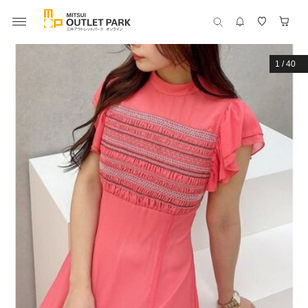
1
/
40