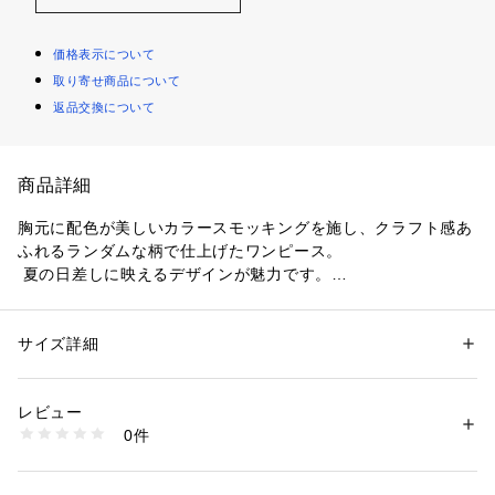
価格表示について
取り寄せ商品について
返品交換について
商品詳細
胸元に配色が美しいカラースモッキングを施し、クラフト感あ
ふれるランダムな柄で仕上げたワンピース。 
 夏の日差しに映えるデザインが魅力です。
 袖のフリルは二の腕を自然にカバーし、気になる部分をさり
げなくフォローしてくれるのも嬉しいポイント。 
 胸下に切替えを施し、ウエストは腰に沿ったなだらかなライ
サイズ詳細
性別：
レディース
ンで女性らしいくびれを演出。
カテゴリー：
ファッション
 ＞ 
ワンピース・ドレス
 ＞ 
ワンピース
素材：表側:ポリエステル100% 裏側:ポリエステル100%
 切替から広がりすぎない大人っぽいティアードスカートが上
生産国：中国製
レビュー
品さをプラスします。 
商品番号：
1087200012162 
（モール）
0件
 おすすめカラーは、夏の夕日のように鮮やかで印象的なサン
002530300901 （ショップ）
セットコーラル。 