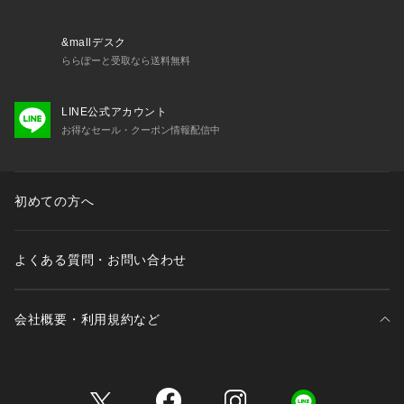
生地の厚さ：薄手
サイズ感：普通
裏地：あり
&mallデスク
ポケット：なし
ららぽーと受取なら送料無料
ファスナー：あり(後)
LINE公式アカウント
お得なセール・クーポン情報配信中
初めての方へ
よくある質問・お問い合わせ
会社概要・利用規約など
三井不動産が展開する商業施設一覧