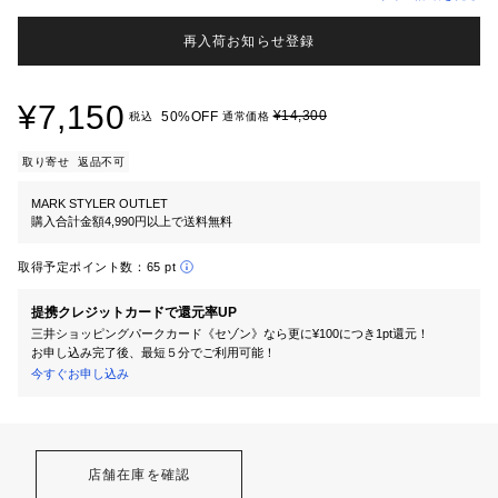
再入荷お知らせ登録
¥7,150
¥14,300
50%OFF
税込
通常価格
取り寄せ
返品不可
MARK STYLER OUTLET
購入合計金額4,990円以上で送料無料
取得予定ポイント数：
65 pt
提携クレジットカードで還元率UP
三井ショッピングパークカード《セゾン》なら更に¥100につき1pt還元！
お申し込み完了後、最短５分でご利用可能！
今すぐお申し込み
店舗在庫を確認