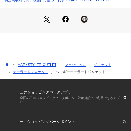
特定商取引に関する法律に基づく表示（MARK STYLER OUTLET）
▽スタイリング▽
丈を長めに設定しているのでワンピースに合わせても可愛い着
丈になります。
スカートコーデにもパンツコーデにもマッチし、
これからの季節に万能に使えるアウターです。
※着用画像はフラッシュの加減で実際の製品と色味等が異なる
場合がございますので、生地のズームアップ画像をご確認くだ
さい。
MARKSTYLER-OUTLET
ファッション
ジャケット
※ご利用の端末画面の設定により実際の商品と色味が異なる場
テーラードジャケット
シャギーテーラードジャケット
合がございます。
【商品特徴】
透け感：なし
三井ショッピングパークアプリ
伸縮性：なし
全国の三井ショッピングパークポイント対象施設でご利用できるアプ
リ
生地の厚さ：普通
サイズ感：普通
裏地：あり
三井ショッピングパークポイント
ポケット：あり(前)