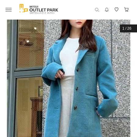
1
/
26