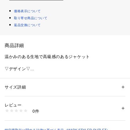
価格表示について
取り寄せ商品について
返品交換について
商品詳細
温かみのある生地で高級感のあるジャケット
▽デザイン▽
毛足の長いシャギーを使用しウォーム感あるジャケットに仕上
げました。
シングルボタンにしスマートな印象に。
サイズ詳細
性別：
レディース
ヒップに被るぐらいの着丈になっているので体型カバーも叶う
カテゴリー：
ファッション
 ＞ 
ジャケット
 ＞ 
テーラードジャケット
素材：表地:ポリエステル97％ レーヨン3％ 裏地:ポリエステル100％
1枚。
生産国：中国製
レビュー
バックスリットなので後ろ姿もすっきり見えします。
商品番号：
1087200015507 
（モール）
0件
152350132101 （ショップ）
▽カラー▽
使いやすい白・ブラウンと
オシャレ感UPの鮮やかなブルーの3色展開。