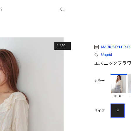
？
1
/
30
MARK STYLER O
Ungrid
エスニックフラ
カラー
ｺﾞｰﾙﾄﾞ
F
サイズ