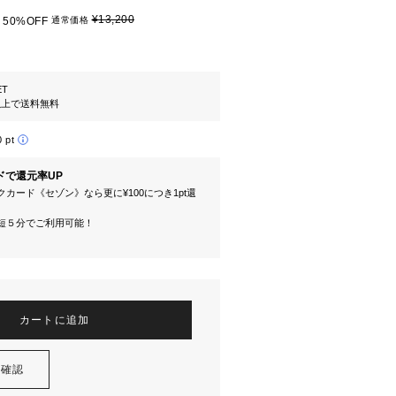
¥13,200
50%OFF
通常価格
ET
円以上で送料無料
0 pt
ドで還元率UP
カード《セゾン》なら更に¥100につき1pt還
短５分でご利用可能！
カートに追加
を確認