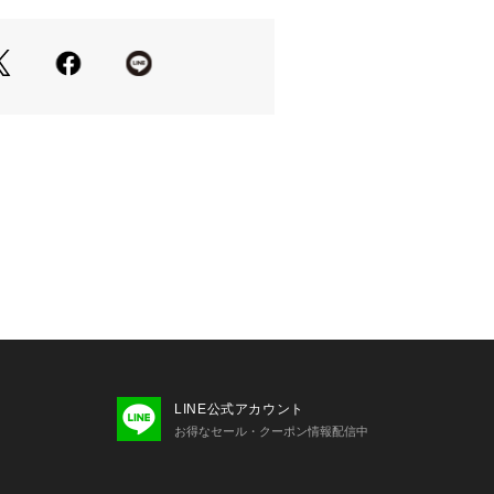
でゆったりと着ていただけるサイズ感
ックススタイルがおすすめ。 
でシルエットのメリハリがあるスタイ
す。 
・・・・・・・・・・・・・・ 
・・・・・・・・・・・・・・ 
プルのため、色味やサイズ、素材の混
LINE公式アカウント
お得なセール・クーポン情報配信中
ございます。予めご了承ください。 
正規の商品の色味に近づけておりま