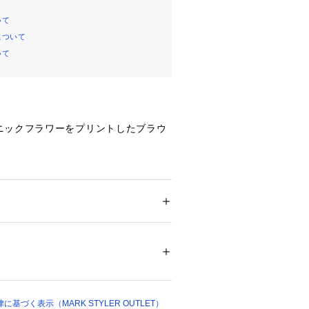
いて
について
いて
ニックフラワーをプリントしたブラウ
施し女性らしいニュアンスに。 
リーブボリュームがポイント。 
デザインで抜け感のあるディテールに
ション
 ＞ 
トップス
 ＞ 
シャツ・ブラウス
％
20928 
（モール）
（ショップ）
材でインド製の独特な風合い。 
柔らかな風合い。 
基づく表示（MARK STYLER OUTLET）