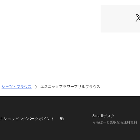
■サイズ感 
ルーズシルエット
です。 
■スタイリング 
デニム合わせでミ
フレアデニムなど
ルがおしゃれ見えで
・・・・・・・・
透け感：なし 
裏地：なし 
伸縮性：なし 
シャツ・ブラウス
エスニックフラワーフリルブラウス
光沢感：なし 
生地の厚さ：普通 
・・・・・・・・
※商品画像はサン
&mallデスク
井ショッピングパークポイント
率等の仕様に 
ららぽーと受取なら送料無料
変更がある場合が
※生地寄り画像を