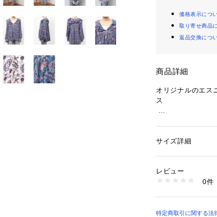
価格表示につ
取り寄せ商品
返品交換につ
商品詳細
オリジナルのエス
ス 
■デザイン 
フリルデザインを
たっぷりとしたス
サイズ詳細
性別：
レディース
フロントはボタン
カテゴリー：
ファッ
素材：レーヨン100
仕上げています。 
生産国：インド製
レビュー
商品番号：
10872000
0件
■生地感 
112620422201 
ラメ糸が入った素
少しとろみもあり
特定商取引に関する法律に