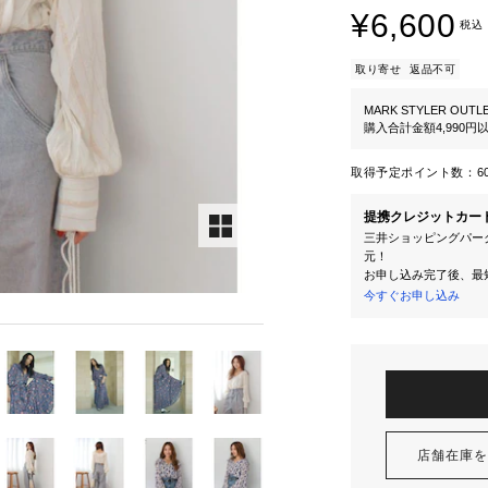
¥6,600
税込
取り寄せ
返品不可
MARK STYLER OUTL
購入合計金額4,990
取得予定ポイント数：
6
提携クレジットカー
三井ショッピングパーク
元！
お申し込み完了後、最
今すぐお申し込み
店舗在庫