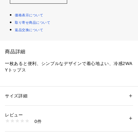
価格表示について
取り寄せ商品について
返品交換について
商品詳細
一枚あると便利、シンプルなデザインで着心地よい、冷感2WA
Yトップス
■デザインコメント
ドレープネック、オフショルダーと2WAYで着用可能なカット
トップス。
サイズ詳細
性別：
レディース
素材に少し張り感があるので立体的に出るドレープラインがモ
カテゴリー：
ファッション
 ＞ 
トップス
 ＞ 
Tシャツ・カットソー
素材：綿74％ ポリエステル26％
ードなニュアンス。
生産国：中国製
レビュー
ノースリーブですが、二の腕のいちばん太く見えやすいトップ
商品番号：
1087200021422 
（モール）
0件
部分を絶妙に隠してくれるカッティングを採用。
032632700101 （ショップ）
裾のスリットとオリジナルロゴがアウトスタイリングも決まり
やすいです。