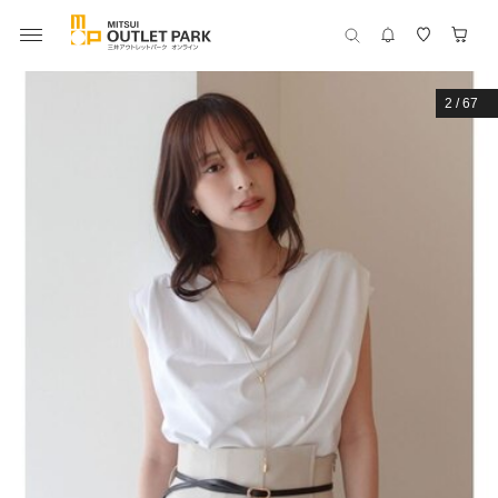
2
/
67