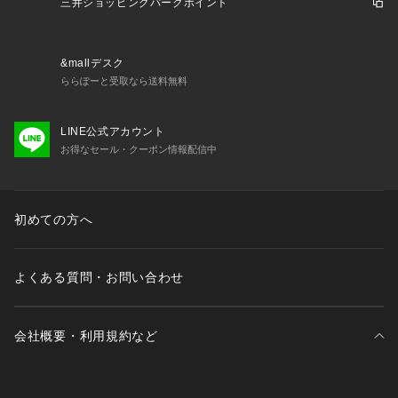
裏地：なし
三井ショッピングパークポイント
生地の厚さ：普通
洗濯：液温30℃以下、洗濯機で非常に弱い洗濯可
伸縮性：若干あり
&mallデスク
ポケット：なし
ららぽーと受取なら送料無料
ジップ：なし
---------------------------------------------------
LINE公式アカウント
【知って得する便利機能◎ 】
お得なセール・クーポン情報配信中
■商品のお気に入り登録
再入荷時、ラスト１点の時、セール開始時にお知らせします。
■ブランドのお気に入り登録
新商品やセール情報など、いち早くお得な情報をゲット
初めての方へ
ぜひご活用ください
※着用画像はフラッシュの加減で実際の製品と色味等が異なる
場合がございますので、
よくある質問・お問い合わせ
生地のズームアップ画像をご確認ください。
※ご利用の端末画面の設定により実際の商品と色味が異なる場
合がございます。
会社概要・利用規約など
三井不動産が展開する商業施設一覧