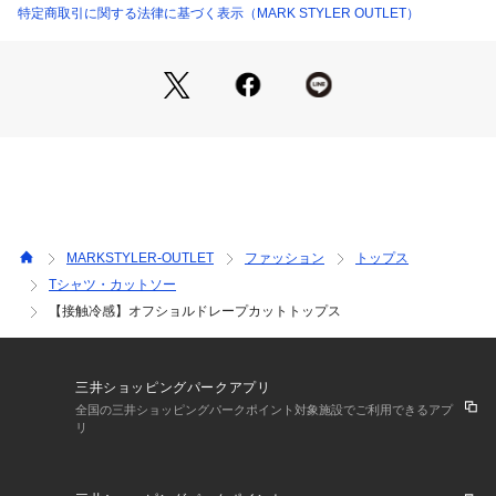
特定商取引に関する法律に基づく表示（MARK STYLER OUTLET）
忙しい毎日に【何着よう】を解決してくれるので2色買いもお
すすめ
Tシャツ感覚で着れて、手抜きに見えない
「カジュアルすぎるTシャツは避けたい」というご要望にお応
えして
計算されたドレープネックが「きちんと上品におしゃれしてい
る感」を勝手に演出してくれます。
無地カラーのみ、夏に嬉しい【接触冷感】【抗菌】の機能素材
を使用しています。
生地が肌にペタペタと張り付かず、風が通り抜けるようなサラ
MARKSTYLER-OUTLET
ファッション
トップス
ッとした着心地が一日中続きます。
Tシャツ・カットソー
【接触冷感】オフショルドレープカットトップス
■スタイリングポイント
・ボトムスを選ばない万能なTOPS
・デニムパンツでカジュアルに、スカートとのコーデでフェミ
ニンにも◎
三井ショッピングパークアプリ
・キャミワンピやジャンスカなど、レイヤードして着るのもお
全国の三井ショッピングパークポイント対象施設でご利用できるアプ
すすめ
リ
---------------------------------------------------
透け感：なし（IVYのみ若干あり）