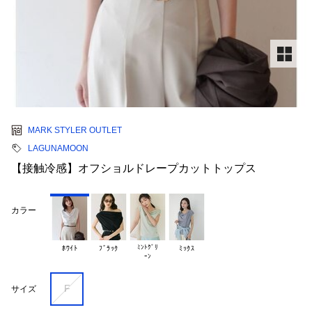
MARK STYLER OUTLET
LAGUNAMOON
【接触冷感】オフショルドレープカットトップス
カラー
ﾐﾝﾄｸﾞﾘ

ﾎﾜｲﾄ
ﾌﾞﾗｯｸ
ﾐｯｸｽ
F
サイズ