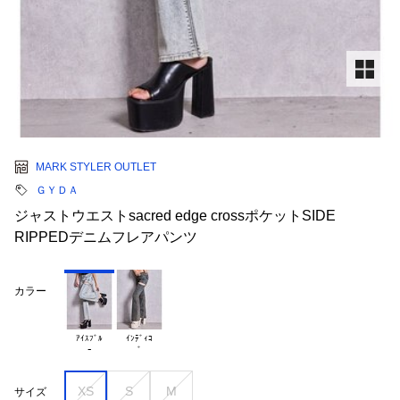
MARK STYLER OUTLET
ＧＹＤＡ
ジャストウエストsacred edge crossポケットSIDE
RIPPEDデニムフレアパンツ
カラー
ｱｲｽﾌﾞﾙ

ｲﾝﾃﾞｨｺ

XS
S
M
サイズ