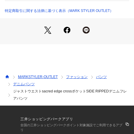
  ■スタイリング
 へそ出しのコンパクトトップス合わせ+ヒール合わせで
特定商取引に関する法律に基づく表示（MARK STYLER OUTLET）
GYDAらしい女っぽさを演出するスタイルがおススメです。
  ■商品のお気に入り登録 
 再入荷通知やラスト１点、お得なプライスダウンの情報も受
け取ることができます。
 ぜひご登録ください◎
 ・・・・・・・・・・・・・・・・・・・・・・ 
 ※着用画像はフラッシュの加減で実際の製品と色味等が異なる
MARKSTYLER-OUTLET
ファッション
パンツ
場合がございますので、生地のズームアップ画像をご確認くだ
デニムパンツ
さい。
ジャストウエストsacred edge crossポケットSIDE RIPPEDデニムフレ
 ※ご利用の端末画面の設定により実際の商品と色味が異なる場
合がございます。
アパンツ
【商品特徴】
透け感：なし
三井ショッピングパークアプリ
伸縮性：なし
全国の三井ショッピングパークポイント対象施設でご利用できるアプ
生地の厚さ：普通
リ