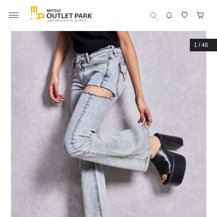
1
/
46