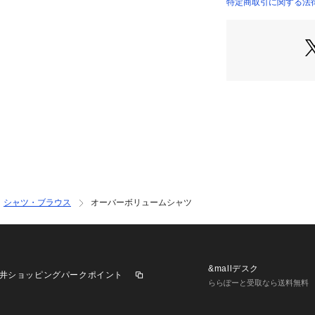
【スタイリング】
特定商取引に関する法律に
022640401101 
同素材のスカート
セットアップスタ
トレンド感のある
す。
裾のバルーンシル
アウトで着るスタ
ミニフリルのチュ
足元はロングブー
プレッピーな雰囲
【商品特徴】
透け感：(インディ
伸縮性：なし
シャツ・ブラウス
オーバーボリュームシャツ
生地の厚さ：薄手
サイズ感：ゆった
裏地：なし
ポケット：あり(前
&mallデスク
井ショッピングパークポイント
ららぽーと受取なら送料無料