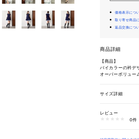
価格表示につ
取り寄せ商品
返品交換につ
商品詳細
【商品】
バイカラーの衿デ
オーバーボリュー
程よくゆとりのあ
裾のゴムギャザー
出。
サイズ詳細
性別：
レディース
着るだけで立体感
カテゴリー：
ファッ
素材：[アイボリー]表
こなれた印象に仕
9％ 綿11％ 裏地:ポ
レビュー
胸元にはさりげな
リエステル89％ 綿1
0件
プレッピーなアク
地:レーヨン70％ ポ
1％ 裏地:ポリエステ
生産国：中国製
商品番号：
10872000