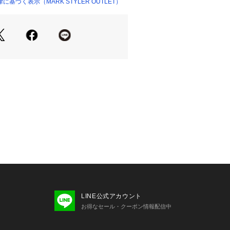
基づく表示（MARK STYLER OUTLET）
（ショップ）
と合わせた
イルがおすすめ。
プレッピースタイルが1枚で完成しま
エットを活かして、
イリングが今年らしくおすすめです。
チュパンとの相性◎
ツやローファーで、
気をプラスするのがおすすめです。
ゴのみ)なし
り
)
LINE公式アカウント
お得なセール・クーポン情報配信中