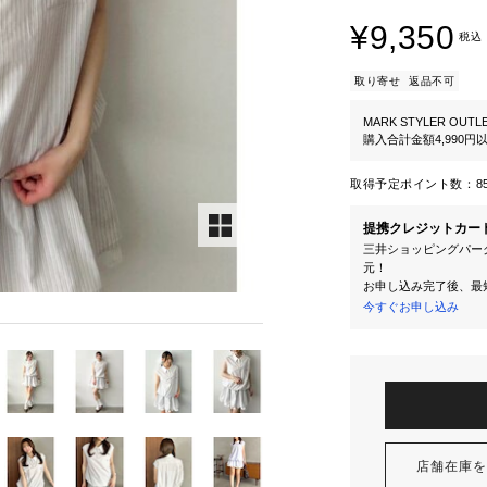
¥9,350
税込
取り寄せ
返品不可
MARK STYLER OUTL
購入合計金額4,990
取得予定ポイント数：
8
提携クレジットカー
三井ショッピングパーク
元！
お申し込み完了後、最
今すぐお申し込み
店舗在庫