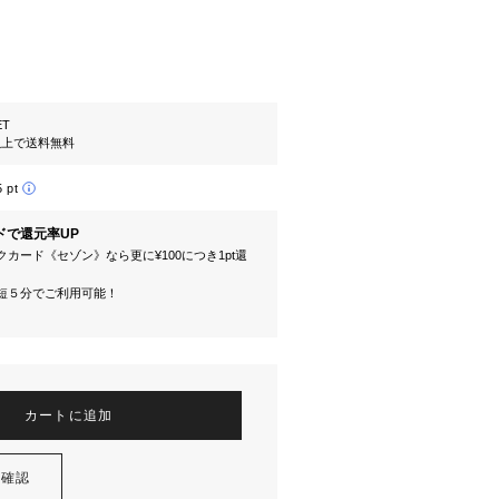
ET
円以上で送料無料
5 pt
ドで還元率UP
カード《セゾン》なら更に¥100につき1pt還
短５分でご利用可能！
カートに追加
を確認