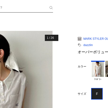
？
1
/
26
MARK STYLER O
dazzlin
オーバーボリュ
カラー
ｱｲﾎﾞﾘｰ
F
サイズ