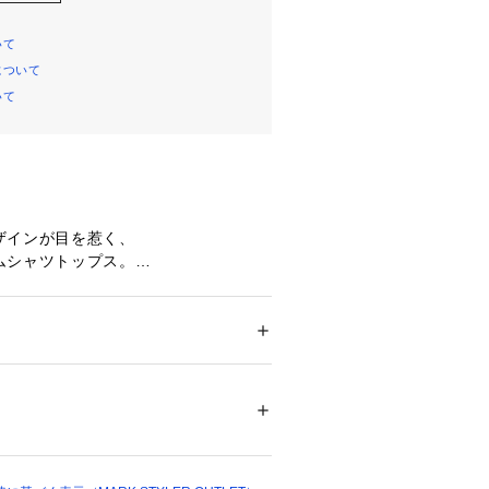
いて
について
いて
ザインが目を惹く、
ムシャツトップス。
るシルエットに、
で丸みのあるバルーンフォルムを演
のあるシルエットが完成し、
ション
 ＞ 
トップス
 ＞ 
シャツ・ブラウス
地:ポリエステル100％ 別布:ポリエステル8
上がります。
リエステル100％[ブルー]表地:綿100％ 別布:ポ
い刺繍を施し、
1％ 裏地:ポリエステル100％[インディゴ]表
セントをプラスしました。
リエステル30％ 別布:ポリエステル89％ 綿1
ル100％
22991 
（モール）