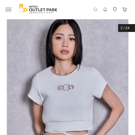
2
/
24