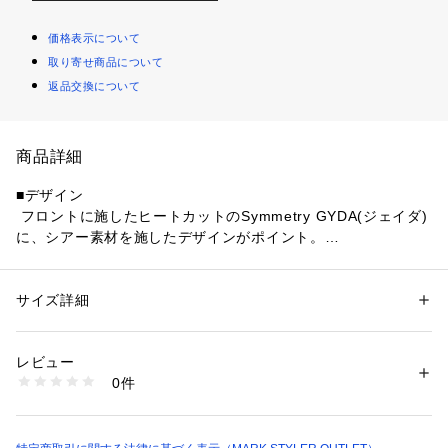
価格表示について
取り寄せ商品について
返品交換について
商品詳細
■デザイン
 フロントに施したヒートカットのSymmetry GYDA(ジェイダ)
に、シアー素材を施したデザインがポイント。
 型崩れしない細ピッチのテレコ素材を使用し、ウエストサイ
ドにクロスできる紐を付け、
 ゴムセッパで取り外し可能な2WAY仕様に仕上げた1着。
サイズ詳細
性別：
レディース
 ショートの着丈で、胸元の透け感と、ウエストのセクシーさ
カテゴリー：
ファッション
 ＞ 
トップス
 ＞ 
Tシャツ・カットソー
素材：本体:綿98% ポリウレタン2% メッシュ:ポリエステル100%
をアピールできるトップスアイテム。
生産国：中国製
レビュー
商品番号：
1087200022996 
（モール）
0件
  ■スタイリング
072642707501 （ショップ）
 ウエストデザインがあるので、ローウエストボトムや、
ウエストが見せれる股上アイテムと合わせるのが◎