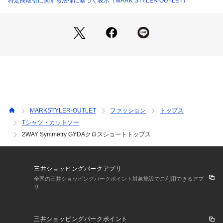
特定商取引に関する法律に基づく表示（MARK STYLER OUTLET）
  ■商品のお気に入り登録 
 再入荷通知やラスト1点、お得なプライスダウンの情報も受け
取ることができます。
 ぜひご登録ください◎
 ・・・・・・・・・・・・・・・・・・・・・・ 
 ※着用画像はフラッシュの加減で実際の製品と色味等が異なる
場合がございますので、生地のズームアップ画像をご確認くだ
MARKSTYLER-OUTLET
ファッション
トップス
さい。
Tシャツ・カットソー
 ※ご利用の端末画面の設定により実際の商品と色味が異なる場
2WAY Symmetry GYDAクロスショートトップス
合がございます。
【商品特徴】
透け感：(オフホワイト)あり(その他カラー)一部あり
三井ショッピングパークアプリ
伸縮性：あり
全国の三井ショッピングパークポイント対象施設でご利用できるアプ
生地の厚さ：普通
リ
サイズ感：細身
裏地：なし
ポケット：なし
三井ショッピングパークポイント