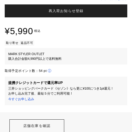
再入荷お知らせ登録
¥5,990
税込
取り寄せ
返品不可
MARK STYLER OUTLET
購入合計金額4,990円以上で送料無料
取得予定ポイント数：
54 pt
提携クレジットカードで還元率UP
三井ショッピングパークカード《セゾン》なら更に¥100につき1pt還元！
お申し込み完了後、最短５分でご利用可能！
今すぐお申し込み
店舗在庫を確認