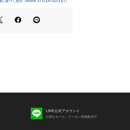
工を入れたことでこなれ感のあるコー
基づく表示（MARK STYLER OUTLET）
ンと使いやすいインディゴの２色展
ットで1本もっているとオールシーズ
ス、Tシャツなど様々なトップスにマ
ルエットなのでアウターにも合わせや
◎
LINE公式アカウント
お得なセール・クーポン情報配信中