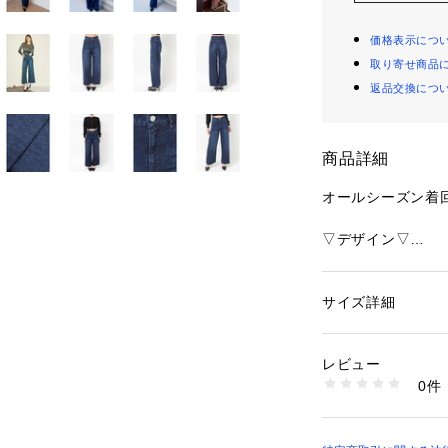
価格表示につ
取り寄せ商品
返品交換につ
商品詳細
オールシーズン着
▽デザイン▽
サイドラインに沿
現し、
自然にヒップアッ
サイズ詳細
性別：
レディース
裾に向かってスト
カテゴリー：
ファッ
素材：-
ボディラインを拾
生産国：中国製
レビュー
ます。
商品番号：
10872000
0件
ハイウエストなの
152652416101 
感があり
スタイリングにメ