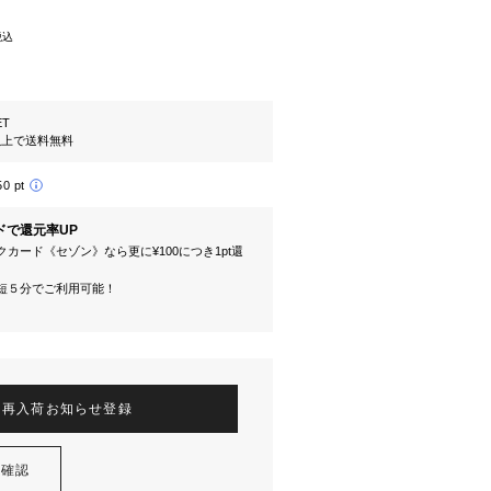
税込
ET
円以上で送料無料
50 pt
ドで還元率UP
カード《セゾン》なら更に¥100につき1pt還
短５分でご利用可能！
再入荷お知らせ登録
を確認