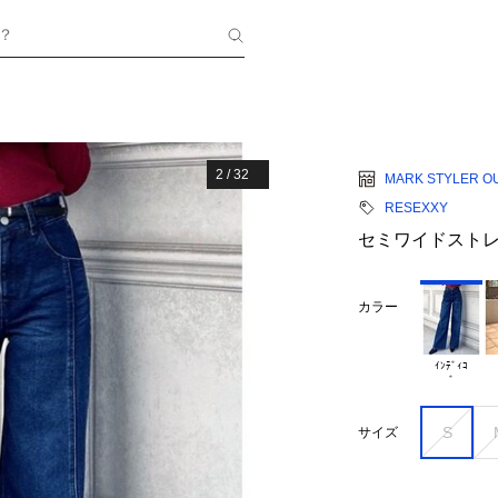
？
2
/
32
MARK STYLER O
RESEXXY
セミワイドスト
カラー
ｲﾝﾃﾞｨｺ

S
サイズ