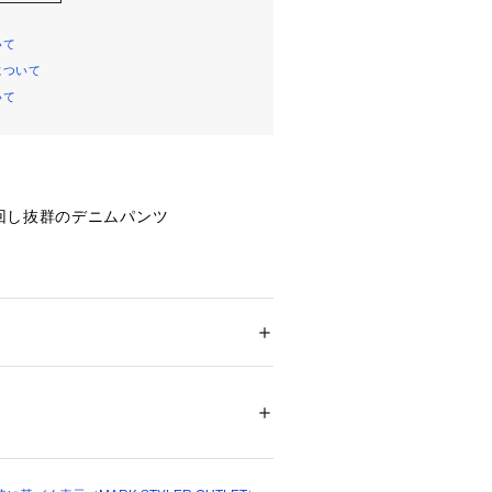
いて
について
いて
回し抜群のデニムパンツ
った切り替えが視覚的に華奢見えを実
プ効果も叶えるセミワイドデニム。
ンと落ちるシルエットで、
ション
 ＞ 
パンツ
 ＞ 
デニムパンツ
わない適度なゆとりが美脚効果を高め
23858 
（モール）
でウエストラインはしっかりホールド
（ショップ）
リハリをプラスします。