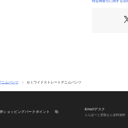
薄くウォッシュ加
特定商取引に関する法律に
デに。
▽カラー▽
トレンドのブラウ
開。
▽スタイリング▽
シンプルなシルエ
ン活躍。
ニットからブラウ
ッチします。
ワイド過ぎないシ
すいのがポイント
デニムパンツ
セミワイドストレートデニムパンツ
&mallデスク
井ショッピングパークポイント
ららぽーと受取なら送料無料