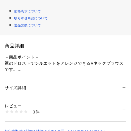
価格表示について
取り寄せ商品について
返品交換について
商品詳細
－商品ポイント－
裾のドロストでシルエットをアレンジできるVネックブラウス
です。
きゅっと絞ればメリハリのある着こなしに。
ゆったりとしたシルエットとデコルテを綺麗に見せるVネック
が、女性らしい抜け感を演出します。
サイズ詳細
性別：
レディース
カテゴリー：
ファッション
 ＞ 
トップス
 ＞ 
シャツ・ブラウス
素材：レーヨン80％、ナイロン20％
ーマテリアルー
生産国：中国
レビュー
■透け感：ややあり
商品番号：
1087500001142 
（モール）
0件
■裏地：なし
GOZ1061704A0005 （ショップ）
■伸縮性：裾のみあり
■光沢感：なし