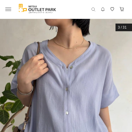
3
/
31