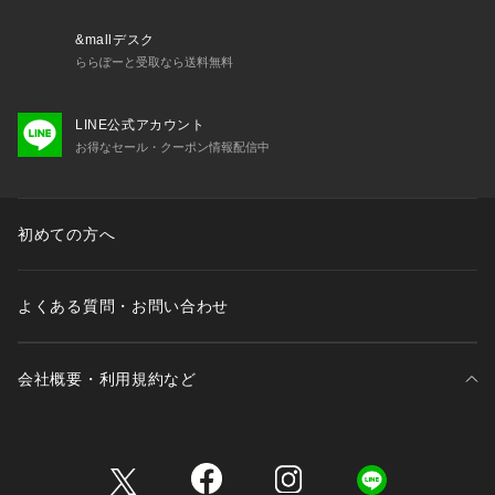
パソコンの場合・・・「カートに入れる」ボタン横に表示され
ている「?」をクリックしてください。
&mallデスク
ららぽーと受取なら送料無料
ーPALCLOSETアプリのブランドフォローがおすすめですー
・新商品やお得な情報をいち早くcheckする事が出来ます。
LINE公式アカウント
・スタッフコーディネートや店舗ごとのブログをお楽しみ頂け
お得なセール・クーポン情報配信中
ます。
__________________________________
※取り扱いについては、商品についている品質表示でご確認く
初めての方へ
ださい。
※照明の関係により、実際よりも色味が違って見える場合があ
ります。
よくある質問・お問い合わせ
またパソコン・スマートフォンなどの環境により、若干製品と
画像のカラーが異なる場合もございます。予めご了承くださ
い。
会社概要・利用規約など
※詳細画像の色合いをご参照ください。予めご了承ください。
三井不動産が展開する商業施設一覧