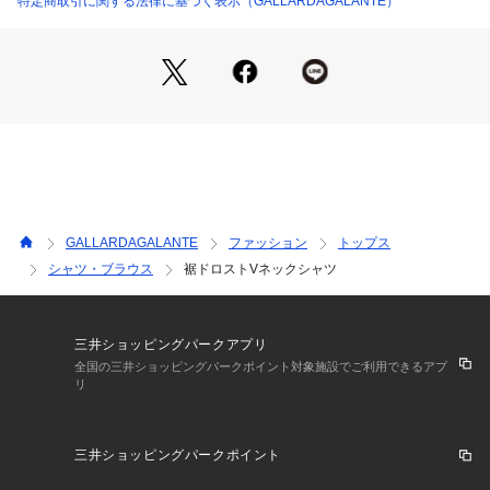
特定商取引に関する法律に基づく表示（GALLARDAGALANTE）
ー洗濯方法ー
手洗い可能
ー注意事項ー
・画像の商品はサンプルです。
実際の商品と仕様、加工が若干異なる場合があります。
・サイズ表記はあくまで目安となります。
GALLARDAGALANTE
ファッション
トップス
【お買い物をよりお楽しみいただくために】
シャツ・ブラウス
裾ドロストVネックシャツ
―気になるアイテムはお気に入り登録をしておくと便利です―
・お気に入り登録した商品はメニューの「?お気に入り」ボタ
ンから、一覧表示することができます。
・商品の再入荷・在庫ラスト1点などの情報を受け取ることが
三井ショッピングパークアプリ
できます。
全国の三井ショッピングパークポイント対象施設でご利用できるアプ
リ
・値下げやクーポン情報を受け取ることができます。
・予約商品は通常商品切り替わり時にお知らせがきます。
三井ショッピングパークポイント
スマートフォンの場合・・・商品画像右上に表示されている
「?」をタップしてください。