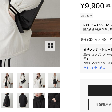
¥9,900
税込
取り寄せ
NICE CLAUP／OLIVE d
購入合計金額4,990
取得予定ポイント数：
9
提携クレジットカー
三井ショッピングパーク
元！
お申し込み完了後、最
今すぐお申し込み
店舗在庫