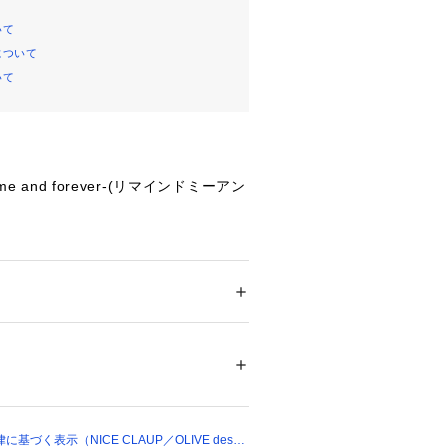
いて
について
いて
 me and forever-(リマインドミーアン
袖取り外し中綿ブルゾン。
り外すことができるので、春はベスト
かりと防寒アウターとして楽しめま
ション
 ＞ 
アウター
 ＞ 
ブルゾン・スタジャン
00% 裏地ポリエステル100% 中わたポリエ
00097 
（モール）
ョップ）
カートやワイドボトムとのスタイリン
ングブーツでコンパクトなスタイリン
づく表示（NICE CLAUP／OLIVE des