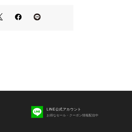
オススメです。
*
*
がおすすめ 》
に追加」で再入荷・ラスト１点・値下
け取ることができます。
ブランドに追加」で新商品・再入荷・
情報を受け取ることができます。
については、商品の品質表示タグをご
係で、画面上の画像と実際のお色とで
じる可能性がございます。
LINE公式アカウント
いているモニター画面や、お使いのブ
お得なセール・クーポン情報配信中
、
いますことをあらかじめご了承くださ