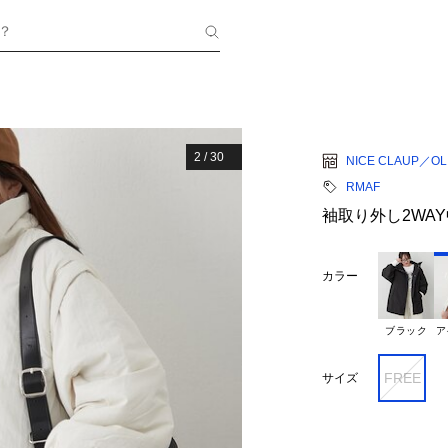
？
2
/
30
NICE CLAUP／OLI
RMAF
袖取り外し2WA
カラー
ブラック
ア
FREE
サイズ