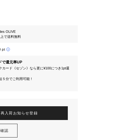
es OLIVE
円以上で送料無料
0 pt
ドで還元率UP
カード《セゾン》なら更に¥100につき1pt還
短５分でご利用可能！
再入荷お知らせ登録
を確認