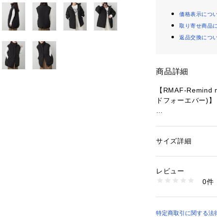
価格表示につ
取り寄せ商品
返品交換につ
商品詳細
【RMAF-Remind
ドフォーエバー)】
■Design
・春まで楽しめる
・ジップで袖を取
サイズ詳細
性別：
レディース
として、冬はしっ
カテゴリー：
ファッ
素材：表地ナイロン1
す。
ステル100%
レビュー
生産国：中国
0件
■Styling
商品番号：
10876000
5051070221 （シ
・今季はナロース
グが◎
・ミニボトム×ロ
特定商取引に関する法律に基