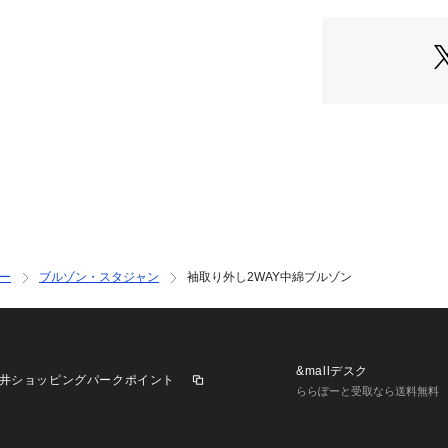
グも今年らしくて
OLIVE）
**********************
洗濯方法:手洗い
裏地:あり
透け感:なし
伸縮性:なし
**********************
《 お気に入り追加
・「?お気に入り
げなどの通知を受
・「?お気に入り
ー
ブルゾン・スタジャン
袖取り外し2WAY中綿ブルゾン
セールなどお得な
※詳しい洗濯方法
覧ください。
※撮影時の光の関
は若干の色差が生
&mallデスク
井ショッピングパークポイント
また、ご覧いただ
ららぽーと受取なら送料無料
ラウザによっても
お色の違いがござ