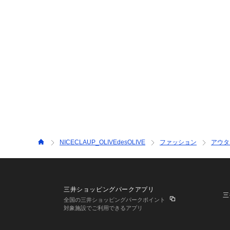
NICECLAUP_OLIVEdesOLIVE
ファッション
アウタ
三井ショッピングパークアプリ
三
全国の三井ショッピングパークポイント
対象施設でご利用できるアプリ