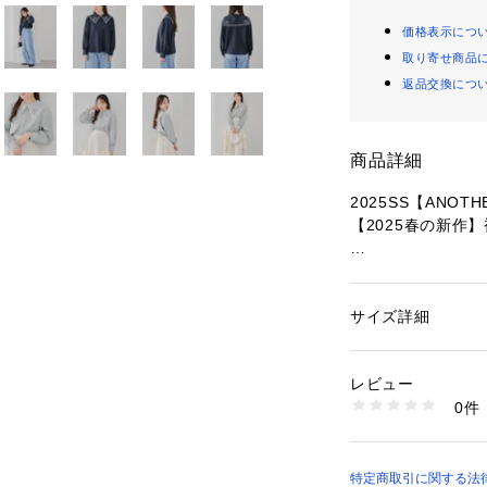
価格表示につ
取り寄せ商品
返品交換につ
商品詳細
2025SS【ANOTHE
【2025春の新作
■ デザイン
・襟元のお花刺繍
・セーラーカラー
サイズ詳細
性別：
レディース
です
カテゴリー：
ファッ
素材：本体ポリエステ
・ベーシックなオ
別布ポリエステル97
レビュー
にオススメなミン
刺繍糸ポリエステル1
0件
生産国：中国
商品番号：
10876000
■スタイリング
6051040030 （シ
・ハイウエストの
るフェミニンコー
特定商取引に関する法律に基