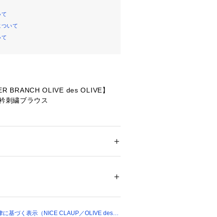
いて
について
いて
R BRANCH OLIVE des OLIVE】
】衿刺繍ブラウス
が華やかな春らしいブラウス
風なデザインで、後ろ姿も可愛い一枚
ション
 ＞ 
トップス
 ＞ 
その他トップス
ル100％
フ、落ち着いたネイビー、春の差し色
％　ポリウレタン3％
トの3色展開です
00％
00121 
（モール）
ョップ）
フレアスカートでスタイルアップさせ
デ
づく表示（NICE CLAUP／OLIVE des