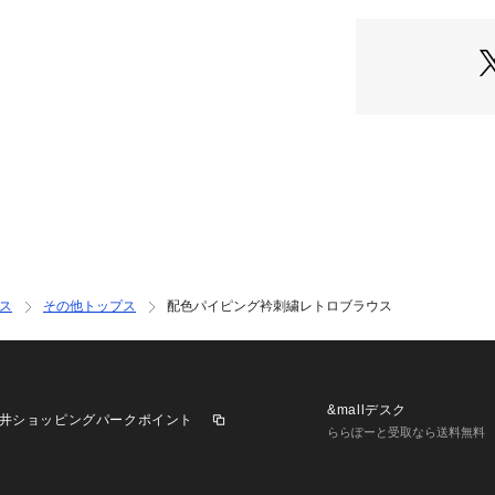
・ミニ丈にロング
OLIVE）
・キャミジャンス
■素材
・さらりとした肌
＊＊＊＊＊＊＊＊
洗濯表示:手洗い
裏地:なし
透け:オフのみ透け
伸縮性:なし
光沢感：なし
生地の厚さ：春秋
ス
その他トップス
配色パイピング衿刺繍レトロブラウス
＊＊＊＊＊＊＊＊
《 お気に入り追加
・「?お気に入り
げなどの通知を受
&mallデスク
井ショッピングパークポイント
・「?お気に入り
ららぽーと受取なら送料無料
セールなどお得な
※詳しい洗濯方法