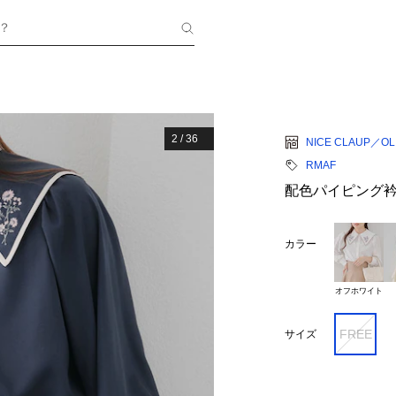
？
2
/
36
NICE CLAUP／OLI
RMAF
配色パイピング
カラー
オフホワイト
FREE
サイズ