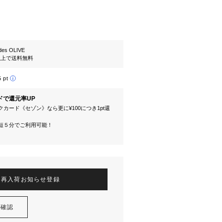
es OLIVE
円以上で送料無料
5 pt
ドで還元率UP
カード《セゾン》なら更に¥100につき1pt還
短５分でご利用可能！
再入荷お知らせ登録
を確認