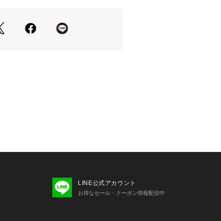
ブーツの王道ガーリーコーデも◎
カ合わせもオススメです
触りで春にピッタリ
＊＊＊＊＊＊＊＊＊＊＊＊＊＊＊
あり
に活躍する屋や薄めの生地感
＊＊＊＊＊＊＊＊＊＊＊＊＊＊＊
がおすすめ 》
に追加」で再入荷・ラスト１点・値下
け取ることができます。
LINE公式アカウント
ブランドに追加」で新商品・再入荷・
お得なセール・クーポン情報配信中
情報を受け取ることができます。
については、商品の品質表示タグをご