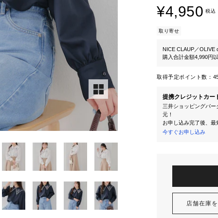
¥4,950
税込
取り寄せ
NICE CLAUP／OLIVE d
購入合計金額4,990
取得予定ポイント数：
4
提携クレジットカー
三井ショッピングパーク
元！
お申し込み完了後、最
今すぐお申し込み
店舗在庫