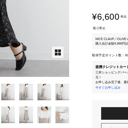
¥6,600
税込
取り寄せ
NICE CLAUP／OLIVE d
購入合計金額4,990
取得予定ポイント数：
6
提携クレジットカー
三井ショッピングパーク
元！
お申し込み完了後、最
今すぐお申し込み