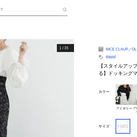
？
1
/
35
NICE CLAUP／OLI
RMAF
【スタイルアッ
る】ドッキング
カラー
グ
アイボリー
FREE
サイズ