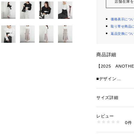
店舗在庫
価格表示につ
取り寄せ商品
返品交換につ
商品詳細
【2025　ANOTHER
■デザイン
・とろみのあるト
グしたレディライ
・切り替え位置が
サイズ詳細
性別：
レディース
ル良く見せてくれ
カテゴリー：
ファッ
素材：上身頃ポリエス
・一枚でフェミニ
裏地ポリエステル10
レビュー
生産国：中国
0件
商品番号：
10876000
6051090050 （シ
■スタイリング