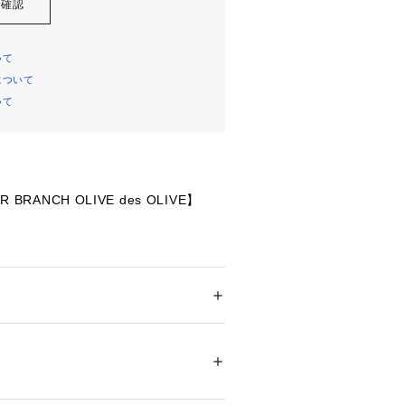
を確認
いて
について
いて
 BRANCH OLIVE des OLIVE】
ップス、フレアなスカートがドッキン
クなワンピース
高く設定されているので自然とスタイ
ます
ション
 ＞ 
ワンピース・ドレス
 ＞ 
ワンピース
テル100% スカート部分ポリエステル100% 
ンな着こなしが完成する優秀アイテム
0%
00274 
（モール）
ョップ）