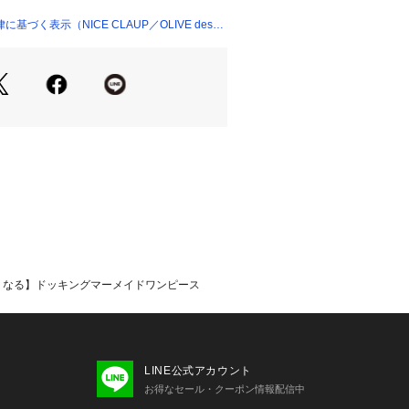
でレディにまとめるのがオススメ
の小物を同一カラーにして統一感を出
づく表示（NICE CLAUP／OLIVE des
＊＊＊＊＊＊＊＊＊＊＊＊＊＊＊
分ややありブラウス部分ややあり
＊＊＊＊＊＊＊＊＊＊＊＊＊＊＊
がおすすめ 》
に追加」で再入荷・ラスト１点・値下
け取ることができます。
ブランドに追加」で新商品・再入荷・
くなる】ドッキングマーメイドワンピース
情報を受け取ることができます。
については、商品の品質表示タグをご
係で、画面上の画像と実際のお色とで
じる可能性がございます。
LINE公式アカウント
いているモニター画面や、お使いのブ
お得なセール・クーポン情報配信中
、