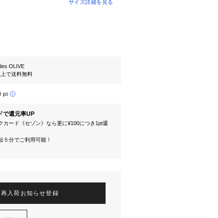
サイズ詳細を見る
es OLIVE
円以上で送料無料
0 pt
ドで還元率UP
カード《セゾン》なら更に¥100につき1pt還
短５分でご利用可能！
再入荷お知らせ登録