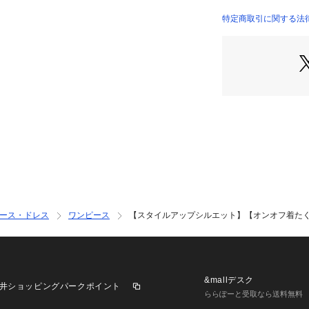
・パンプス合わせ
・バッグや靴など
特定商取引に関する法律に基
すのが◎
OLIVE）
＊＊＊＊＊＊＊＊
洗濯表示:手洗い
裏地:あり
透け:スカート部
伸縮性:うしろゴム
＊＊＊＊＊＊＊＊
《 お気に入り追加
・「?お気に入り
げなどの通知を受
・「?お気に入り
ース・ドレス
ワンピース
【スタイルアップシルエット】【オンオフ着た
セールなどお得な
※詳しい洗濯方法
覧ください。
※撮影時の光の関
は若干の色差が生
&mallデスク
井ショッピングパークポイント
また、ご覧いただ
ららぽーと受取なら送料無料
ラウザによっても