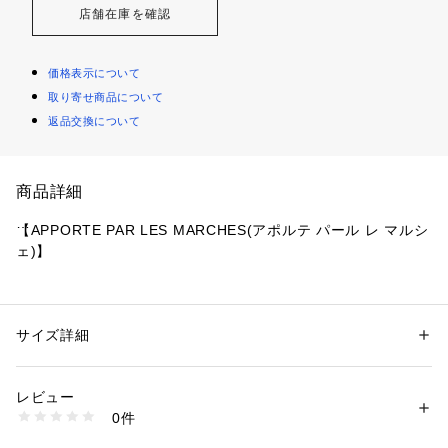
店舗在庫を確認
価格表示について
取り寄せ商品について
返品交換について
商品詳細
【APPORTE PAR LES MARCHES(アポルテ パール レ マルシ
ェ)】
■Point
・フロントのラリボンデザインが可愛らしいニットトップス。
・ニット自体もゆるっとややオーバーに着ていただけるサイズ
サイズ詳細
性別：
レディース
感でたぽっとシルエットのボリューム袖も可愛い印象に。
カテゴリー：
ファッション
 ＞ 
トップス
 ＞ 
その他トップス
素材：本体ポリエステル100% 刺繍糸アクリル55% コットン45%
生産国：中国
レビュー
■Styling
商品番号：
1087600000395 
（モール）
0件
・ジャストな丈感なのでウエスト周りはもたつきません。
0851050030 （ショップ）
・ゆるいサイズ感で、ほどよい丈感はショートパンツやデニム