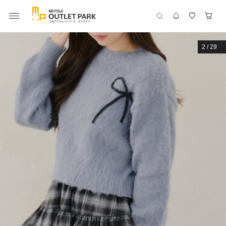
2
/
29