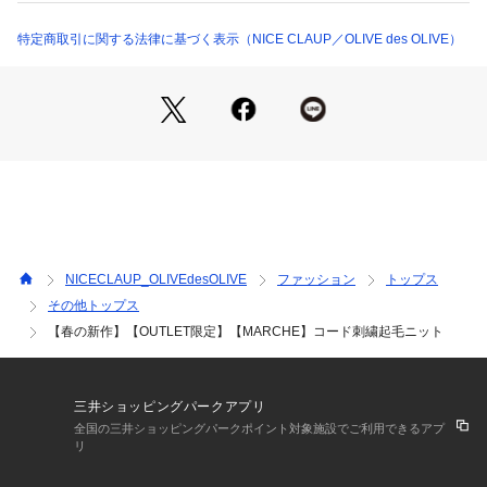
ミニスカートなどと相性◎
特定商取引に関する法律に基づく表示（NICE CLAUP／OLIVE des OLIVE）
＊＊＊＊＊＊＊＊＊＊＊＊＊＊＊＊＊＊＊＊＊＊＊
洗濯方法：手洗い
透け感：なし
裏地：なし
伸縮性：あり
＊＊＊＊＊＊＊＊＊＊＊＊＊＊＊＊＊＊＊＊＊＊＊
《 お気に入り追加がおすすめ 》
・「?お気に入りに追加」で再入荷・ラスト１点・値下げなど
の通知を受け取ることができます。
NICECLAUP_OLIVEdesOLIVE
ファッション
トップス
・「?お気に入りブランドに追加」で新商品・再入荷・セール
その他トップス
などお得な情報を受け取ることができます。
【春の新作】【OUTLET限定】【MARCHE】コード刺繍起毛ニット
※詳しい洗濯方法については、商品の品質表示タグをご覧くだ
さい。
※撮影時の光の関係で、画面上の画像と実際のお色とでは若干
の色差が生じる可能性がございます。
三井ショッピングパークアプリ
また、ご覧いただいているモニター画面や、お使いのブラウザ
全国の三井ショッピングパークポイント対象施設でご利用できるアプ
によっても、
リ
お色の違いがございますことをあらかじめご了承くださいま