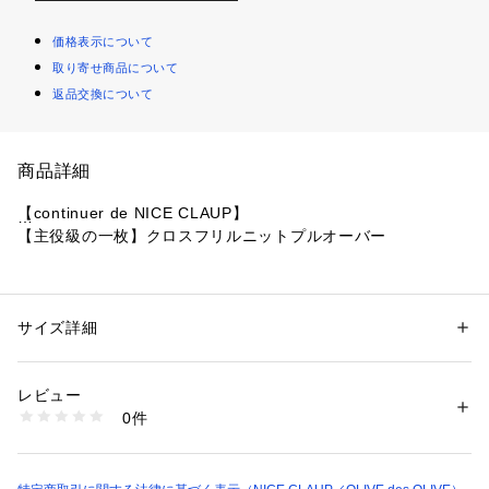
価格表示について
取り寄せ商品について
返品交換について
商品詳細
【continuer de NICE CLAUP】
【主役級の一枚】クロスフリルニットプルオーバー
■ デザイン
・クロスデザインがコーデの主役になるニットプルオーバー
・肌触り良く伸びも良い素材なのでストレスフリーな着用感で
サイズ詳細
性別：
レディース
す
カテゴリー：
ファッション
 ＞ 
トップス
 ＞ 
その他トップス
素材：アクリル84% ポリエステル16%
・春の女性らしい着こなしに活躍する優秀なアイテムです
生産国：中国
レビュー
商品番号：
1087600000429 
（モール）
0件
■スタイリング
0851050410 （ショップ）
・ティアードやフレアスカートと合わせてレディライクな着こ
なしがオススメ
・トレンドのバルーンスカート合わせで旬な印象のコーデも◎