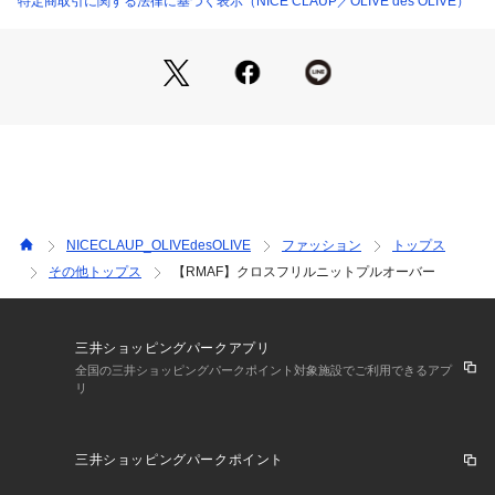
特定商取引に関する法律に基づく表示（NICE CLAUP／OLIVE des OLIVE）
＊＊＊＊＊＊＊＊＊＊＊＊＊＊＊＊＊＊＊＊＊＊＊
洗濯表示:手洗い
裏地:なし
透け:オフのみややあり
伸縮性:あり
光沢感：なし
生地の厚さ：やわらかく薄め
＊＊＊＊＊＊＊＊＊＊＊＊＊＊＊＊＊＊＊＊＊＊＊
NICECLAUP_OLIVEdesOLIVE
ファッション
トップス
《 お気に入り追加がおすすめ 》
その他トップス
【RMAF】クロスフリルニットプルオーバー
・「?お気に入りに追加」で再入荷・ラスト１点・値下げなど
の通知を受け取ることができます。
・「?お気に入りブランドに追加」で新商品・再入荷・セール
などお得な情報を受け取ることができます。
三井ショッピングパークアプリ
※詳しい洗濯方法については、商品の品質表示タグをご覧くだ
全国の三井ショッピングパークポイント対象施設でご利用できるアプ
リ
さい。
※撮影時の光の関係で、画面上の画像と実際のお色とでは若干
の色差が生じる可能性がございます。
三井ショッピングパークポイント
また、ご覧いただいているモニター画面や、お使いのブラウザ
によっても、