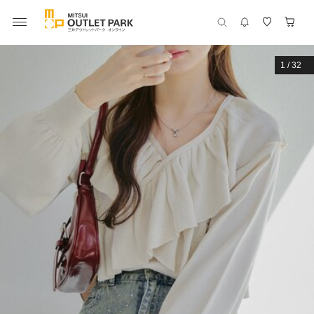
1
/
32