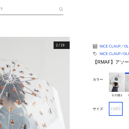
？
2
/
19
NICE CLAUP／OLI
NICE CLAUP / OL
【RMAF】アソ
カラー
その他1
FREE
サイズ