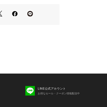
け取ることができます。
ブランドに追加」で新商品・再入荷・
情報を受け取ることができます。
については、商品の品質表示タグをご
係で、画面上の画像と実際のお色とで
じる可能性がございます。
いているモニター画面や、お使いのブ
、
いますことをあらかじめご了承くださ
LINE公式アカウント
お得なセール・クーポン情報配信中