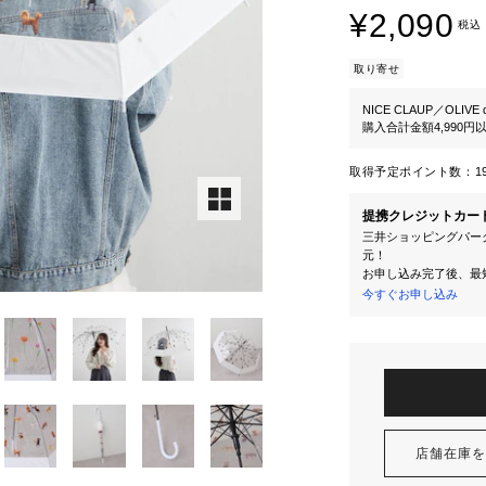
¥2,090
税込
取り寄せ
NICE CLAUP／OLIVE d
購入合計金額4,990
取得予定ポイント数：
1
提携クレジットカー
三井ショッピングパーク
元！
お申し込み完了後、最
今すぐお申し込み
店舗在庫