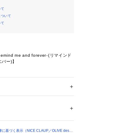
いて
について
いて
emind me and forever-(リマインド
エバー)】
くなる可愛いアニマルや花のプリント
♪
楽に開くことができます。
貨
 ＞ 
雑貨・花
 ＞ 
その他雑貨・花
ジャンプ仕様)
00449 
（モール）
ョップ）
がおすすめ 》
に追加」で再入荷・ラスト１点・値下
づく表示（NICE CLAUP／OLIVE des