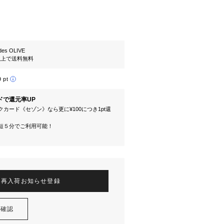
es OLIVE
円以上で送料無料
9 pt
ドで還元率UP
カード《セゾン》なら更に¥100につき1pt還
短５分でご利用可能！
再入荷お知らせ登録
を確認