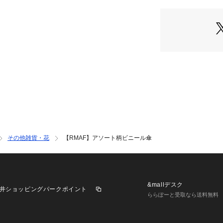
げなどの通知を受
OLIVE）
・「?お気に入り
セールなどお得な
※詳しい洗濯方法
覧ください。
※撮影時の光の関
は若干の色差が生
また、ご覧いただ
ラウザによっても
お色の違いがござ
いませ。
その他雑貨・花
【RMAF】アソート柄ビニール傘
&mallデスク
井ショッピングパークポイント
ららぽーと受取なら送料無料