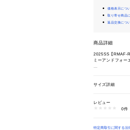
価格表示につ
取り寄せ商品
返品交換につ
商品詳細
2025SS【RMAF-R
ミーアンドフォー
■Design
・雨の日でも楽し
がされたビニール傘
サイズ詳細
性別：
レディース
・ジャンプ仕様で
カテゴリー：
生活雑
素材：ポリエステル(
生産国：中国
レビュー
■Size
商品番号：
10876000
0件
60?×8本骨
5051180360 （シ
《 お気に入り追加
・「?お気に入り
特定商取引に関する法律に基