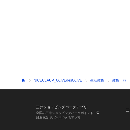
NICECLAUP_OLIVEdesOLIVE
生活雑貨
雑貨・花
三井ショッピングパークアプリ
三
全国の三井ショッピングパークポイント
対象施設でご利用できるアプリ