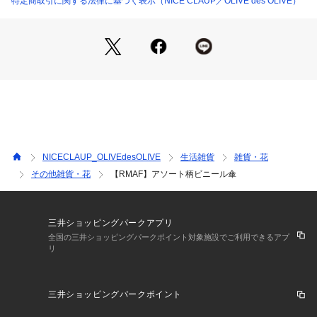
特定商取引に関する法律に基づく表示（NICE CLAUP／OLIVE des OLIVE）
の通知を受け取ることができます。
・「?お気に入りブランドに追加」で新商品・再入荷・セール
などお得な情報を受け取ることができます。
※詳しい洗濯方法については、商品の品質表示タグをご覧くだ
さい。
※撮影時の光の関係で、画面上の画像と実際のお色とでは若干
の色差が生じる可能性がございます。
また、ご覧いただいているモニター画面や、お使いのブラウザ
によっても、
お色の違いがございますことをあらかじめご了承くださいま
NICECLAUP_OLIVEdesOLIVE
生活雑貨
雑貨・花
せ。
その他雑貨・花
【RMAF】アソート柄ビニール傘
三井ショッピングパークアプリ
全国の三井ショッピングパークポイント対象施設でご利用できるアプ
リ
三井ショッピングパークポイント