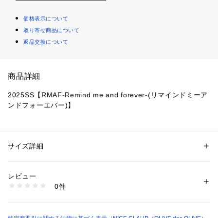
価格表示について
取り寄せ商品について
返品交換について
商品詳細
2025SS【RMAF-Remind me and forever-(リマインドミーア
ンドフォーエバー)】
■Design
・雨の日でも楽しくなる可愛いアニマルや花のプリントがされ
たビニール傘♪
サイズ詳細
性別：
レディース
・ジャンプ仕様で楽に開くことができます。
カテゴリー：
生活雑貨
 ＞ 
雑貨・花
 ＞ 
その他雑貨・花
素材：ポリエステル(ジャンプ仕様)
生産国：中国
レビュー
■Size
商品番号：
1087600000449 
（モール）
0件
60?×8本骨
5051180360 （ショップ）
《 お気に入り追加がおすすめ 》
・「?お気に入りに追加」で再入荷・ラスト１点・値下げなど