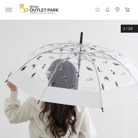
1
/
19