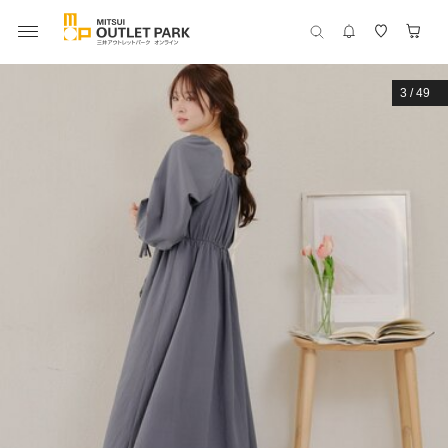
3
/
49