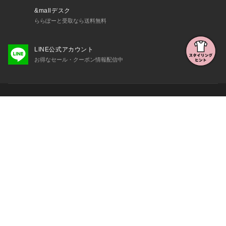
&mallデスク
ららぽーと受取なら送料無料
LINE公式アカウント
お得なセール・クーポン情報配信中
初めての方へ
よくある質問・お問い合わせ
会社概要・利用規約など
三井不動産が展開する商業施設一覧