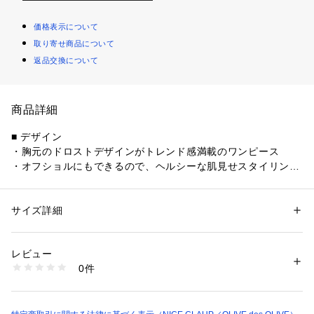
価格表示について
取り寄せ商品について
返品交換について
商品詳細
■ デザイン
・胸元のドロストデザインがトレンド感満載のワンピース
・オフショルにもできるので、ヘルシーな肌見せスタイリング
が可能
・フェミニン好きさんにオススメしたい、フレアシルエットが
華やかなアイテムです
サイズ詳細
性別：
レディース
カテゴリー：
ファッション
 ＞ 
ワンピース・ドレス
 ＞ 
ワンピース
素材：ポリエステル100%
■スタイリング
生産国：中国
レビュー
・足元はパンプスでレディライクにまとめるのが◎
商品番号：
1087600000477 
（モール）
0件
・首周りが広く開くアイテムなので、ネックレスやチョーカー
0851090070 （ショップ）
で飾るのがマスト
＊＊＊＊＊＊＊＊＊＊＊＊＊＊＊＊＊＊＊＊＊＊＊