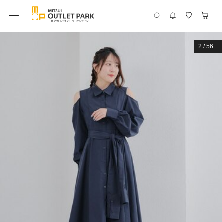
2
/
56