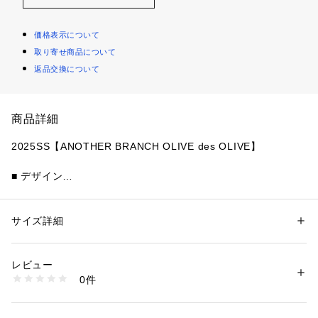
価格表示について
取り寄せ商品について
返品交換について
商品詳細
2025SS【ANOTHER BRANCH OLIVE des OLIVE】
■ デザイン
・肩部分が開いてさりげない肌見せができるワンピース
・ウエスト部分はリボンが付いているので
　ウエストマークされてスタイルアップして見せることが出来
サイズ詳細
性別：
レディース
ます！
カテゴリー：
ファッション
 ＞ 
ワンピース・ドレス
 ＞ 
ワンピース
素材：【ネイビー】ポリエステル80% コットン20% 【オフストライプ,ネ
イビーストライプ】ポリエステル100%
レビュー
■スタイリング
生産国：中国
0件
・春らしく白の小物でまとめるのが◎
商品番号：
1087600000534 
（モール）
6051090080 （ショップ）
・少し肌寒い日はカーディガンを肩掛しても可愛く決まりま
す！