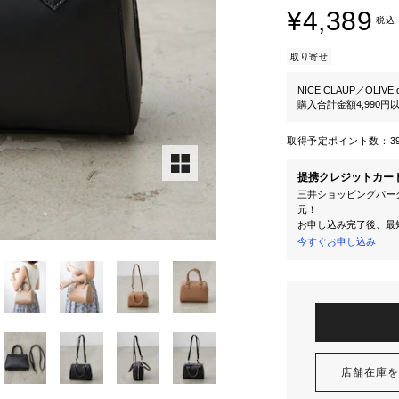
¥4,389
税込
取り寄せ
NICE CLAUP／OLIVE d
購入合計金額4,990
取得予定ポイント数：
3
提携クレジットカー
三井ショッピングパーク
元！
お申し込み完了後、最
今すぐお申し込み
店舗在庫