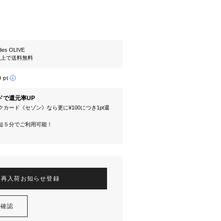
es OLIVE
円以上で送料無料
9 pt
ドで還元率UP
カード《セゾン》なら更に¥100につき1pt還
短５分でご利用可能！
再入荷お知らせ登録
を確認