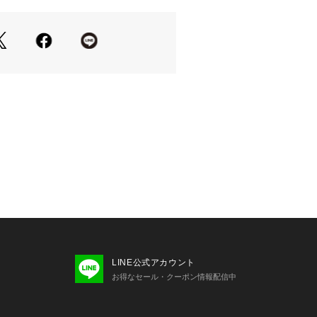
ブランドに追加」で新商品・再入荷・
情報を受け取ることができます。
係で、画面上の画像と実際のお色とで
じる可能性がございます。
いているモニター画面や、お使いのブ
、
いますことをあらかじめご了承くださ
LINE公式アカウント
お得なセール・クーポン情報配信中