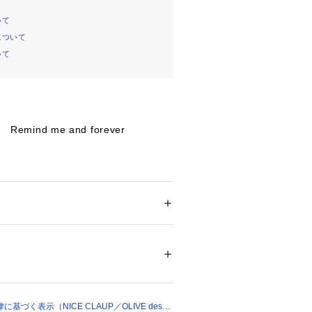
いて
について
いて
emind me and forever
やすさ抜群なシンプルトートバッグ
、中身がすぐに見える万能デザイン
ショルダーベルトがセットなのでシー
けができます
 ＞ 
その他バッグ
きれいめまで幅広いテイストにマッチ
00703 
（モール）
ョップ）
がおすすめ 》
に追加」で再入荷・ラスト１点・値下
け取ることができます。
づく表示（NICE CLAUP／OLIVE des