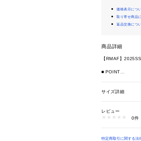
価格表示につ
取り寄せ商品
返品交換につ
商品詳細
【RMAF】2025SS　R
■ POINT
・シンプルで使い
・開口部分が広く
・取り外し可能な
サイズ詳細
性別：
レディース
ンに応じて使い分
カテゴリー：
バッグ
素材：合成皮革
・カジュアルから
生産国：中国
レビュー
するバッグ
商品番号：
10876000
0件
5051120540 （シ
《 お気に入り追加
・「?お気に入り
げなどの通知を受
特定商取引に関する法律に基