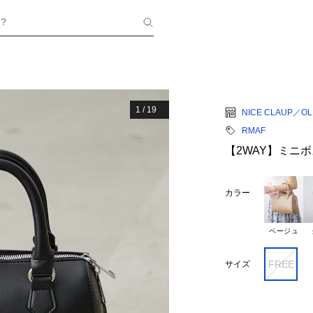
？
1
/
19
NICE CLAUP／OLI
RMAF
【2WAY】ミニ
カラー
ベージュ
FREE
サイズ