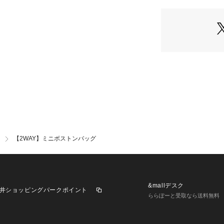
・「?お気に入り
OLIVE）
セールなどお得な
※撮影時の光の関
は若干の色差が生
また、ご覧いただ
ラウザによっても
お色の違いがござ
いませ。
【2WAY】ミニボストンバッグ
&mallデスク
井ショッピングパークポイント
ららぽーと受取なら送料無料