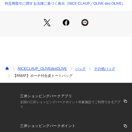
の通知を受け取ることができます。
特定商取引に関する法律に基づく表示（NICE CLAUP／OLIVE des OLIVE）
・「?お気に入りブランドに追加」で新商品・再入荷・セール
などお得な情報を受け取ることができます。
※撮影時の光の関係で、画面上の画像と実際のお色とでは若干
の色差が生じる可能性がございます。
また、ご覧いただいているモニター画面や、お使いのブラウザ
によっても、
お色の違いがございますことをあらかじめご了承くださいま
せ。
NICECLAUP_OLIVEdesOLIVE
バッグ
その他バッグ
【RMAF】ポーチ付合皮トートバッグ
三井ショッピングパークアプリ
全国の三井ショッピングパークポイント対象施設でご利用できるアプ
リ
三井ショッピングパークポイント