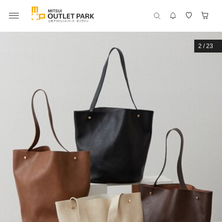
2
/
23