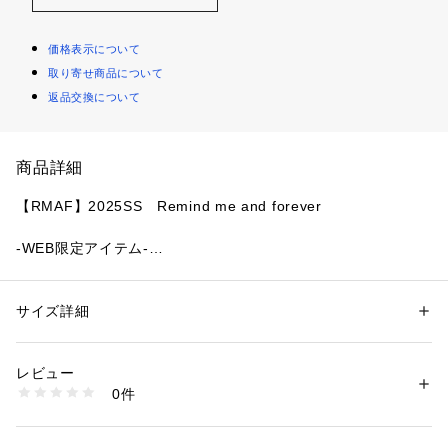
価格表示について
取り寄せ商品について
返品交換について
商品詳細
【RMAF】2025SS　Remind me and forever
-WEB限定アイテム-
■ POINT
・シワ加工が入った高見えトートバッグ
サイズ詳細
性別：
レディース
・同素材のポーチ付き
カテゴリー：
バッグ
 ＞ 
その他バッグ
素材：ポリウレタン100%
・形を変えられるミニベルト付でコーデや入れるものによって
生産国：中国
レビュー
変化をつけることができます◎
商品番号：
1087600000704 
（モール）
0件
5051120760 （ショップ）
《 お気に入り追加がおすすめ 》
・「?お気に入りに追加」で再入荷・ラスト１点・値下げなど