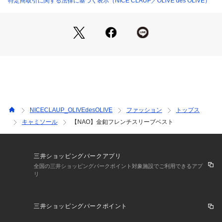
特定商取引に関する法律に基づく表示（NICE CLAUP／OLIVE des OLIVE）
やわらかくもハリ感のあるニット素材
＊＊＊＊＊＊＊＊＊＊＊＊＊＊＊＊＊＊＊＊＊＊＊
洗濯表示:手洗い
裏地:なし
透け:オフのみややあり
伸縮性:あり
＊＊＊＊＊＊＊＊＊＊＊＊＊＊＊＊＊＊＊＊＊＊＊
＜ お気に入り追加がおすすめ ＞
NICECLAUP_OLIVEdesOLIVE
ファッション
トップス
・「?お気に入りに追加」で再入荷・ラスト１点・値下げなど
キャミソール
【NAO】金釦フレンチスリーブベスト
の通知を受け取ることができます。
・「?お気に入りブランドに追加」で新商品・再入荷・セール
などお得な情報を受け取ることができます。
※詳しい洗濯方法については、商品の品質表示タグをご覧くだ
三井ショッピングパークアプリ
さい。
全国の三井ショッピングパークポイント対象施設でご利用できるアプ
リ
※撮影時の光の関係で、画面上の画像と実際のお色とでは若干
の色差が生じる可能性がございます。
また、ご覧いただいているモニター画面や、お使いのブラウザ
三井ショッピングパークポイント
によっても、
お色の違いがございますことをあらかじめご了承くださいま