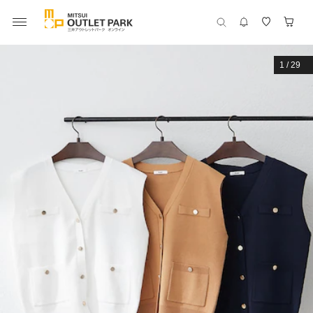
1
/
29