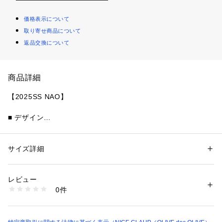
価格表示について
取り寄せ商品について
返品交換について
商品詳細
【2025SS NAO】
■ デザイン
・コンパクトなシルエットなオトナデザインベスト
・ゴールドボタンがアクセント
サイズ詳細
性別：
レディース
■スタイリング
カテゴリー：
ファッション
 ＞ 
トップス
 ＞ 
キャミソール
素材：コットン77% ポリエステル23%
・カジュアルにデニムパンツでマリン風コーデや、サテンスカ
生産国：中国
レビュー
ートできれいめスタイルがおすすめ
商品番号：
1087600000743 
（モール）
0件
・Vネックで首周りがあくのでネックレスやスカーフなど小物
6051181470 （ショップ）
使いも楽しめます
■素材