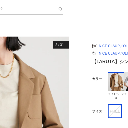
？
3
/
31
NICE CLAUP／OLI
NICE CLAUP / OL
【LARUTA】
カラー
ライトベージ

ラ
FREE
サイズ