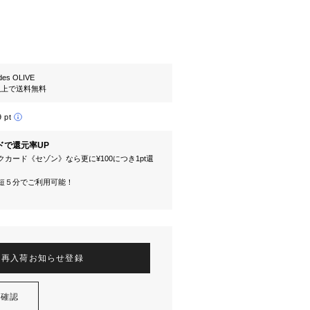
es OLIVE
円以上で送料無料
9 pt
ドで還元率UP
カード《セゾン》なら更に¥100につき1pt還
短５分でご利用可能！
再入荷お知らせ登録
を確認