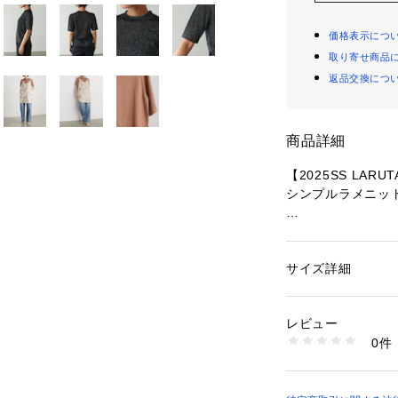
価格表示につ
取り寄せ商品
返品交換につ
商品詳細
【2025SS LARU
シンプルラメニッ
■Design　
上品なラメの表情
サイズ詳細
性別：
レディース
ー。
カテゴリー：
ファッ
素材：ポリエステル5
柔らかく落ち感の
生産国：中国
レビュー
ボディラインを拾
商品番号：
10876000
0件
トレッチ性で着心
3051050190 （シ
程よいシアー感は
す。