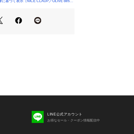
合わせるボトムシルエットを選ばず、
づく表示（NICE CLAUP／OLIVE des
も合わせやすい汎用性抜群のアイテム
あるアイテムなので、
やスラックスと合わせてもコーディネ
。
トやキャミワンピースと合わせるとコ
に。
のインナーとしてお召いただくときれ
みいただけます。
かな生地感。
ぱりとした着心地です。
LINE公式アカウント
お得なセール・クーポン情報配信中
＝＝＝＝＝＝＝＝＝＝＝＝＝＝＝