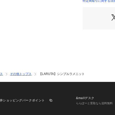
シンプルながらも
特定商取引に関する法律に基
どんなアイテムに
OLIVE）
です。
■Styling
ラメ感が存在感の
シンプルにデニム
ートが締まります
サロペットスカー
ーデのアクセント
また、ジャケット
いめカジュアルな
着こなしがお楽し
ス
その他トップス
【LARUTA】シンプルラメニット
■Fabric
落ち感のある滑ら
透け感がありさっ
&mallデスク
井ショッピングパークポイント
ららぽーと受取なら送料無料
＝＝＝＝＝＝＝＝