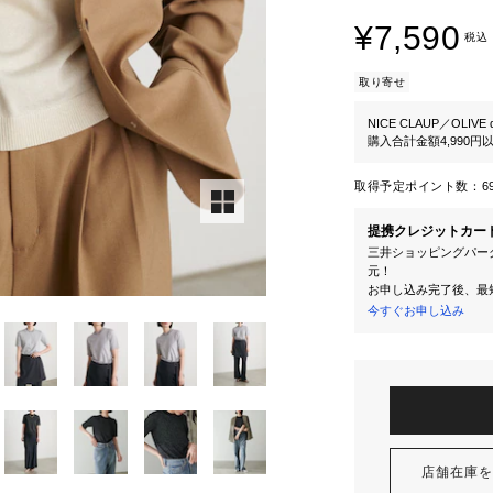
¥7,590
税込
取り寄せ
NICE CLAUP／OLIVE d
購入合計金額4,990
取得予定ポイント数：
6
提携クレジットカー
三井ショッピングパーク
元！
お申し込み完了後、最
今すぐお申し込み
店舗在庫