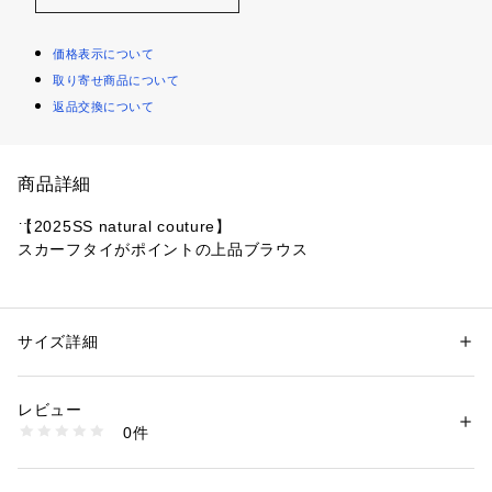
価格表示について
取り寄せ商品について
返品交換について
商品詳細
【2025SS natural couture】
スカーフタイがポイントの上品ブラウス
■Design　
ドレープになったスカーフタイのデザインが特徴のお上品ブラ
ウス。
サイズ詳細
性別：
レディース
スカーフは取り外しが可能で、気分によって2WAYでお楽しみ
カテゴリー：
ファッション
 ＞ 
トップス
 ＞ 
シャツ・ブラウス
素材：ポリエステル 94% ポリウレタン 6%
頂けます。
生産国：中国
レビュー
襟元と袖口にあしらわれた、さりげないパール釦もポイントで
商品番号：
1087600000766 
（モール）
0件
す。
0351040170 （ショップ）
■Styling