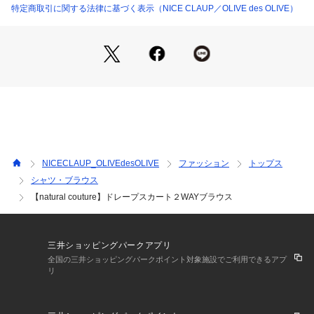
ブラウスがさらりとしている分、ボトムは厚みのあるアイテム
特定商取引に関する法律に基づく表示（NICE CLAUP／OLIVE des OLIVE）
を合わせて素材感にメリハリを付けるのがおすすめです。
一枚で上品なアイテムなので、スカートスタイルはもちろん、
デニムなどを合わせてカジュアルダウンするスタイルも◎
■Fabric
さらっとした薄手のブラウス地で秋冬の季節には上からジャケ
ットや
カーディガンを羽織っても、もたつかず着用いただけます。
＝＝＝＝＝＝＝＝＝＝＝＝＝＝＝＝＝＝＝＝＝＝＝＝＝
NICECLAUP_OLIVEdesOLIVE
ファッション
トップス
お手入れ方法：手洗い
シャツ・ブラウス
透け感：淡色系ややあり
【natural couture】ドレープスカート２WAYブラウス
裏地：なし
伸縮性：なし
光沢感：なし
生地感：やわらかい生地感
三井ショッピングパークアプリ
＝＝＝＝＝＝＝＝＝＝＝＝＝＝＝＝＝＝＝＝＝＝＝＝＝
全国の三井ショッピングパークポイント対象施設でご利用できるアプ
リ
＜ お気に入り追加がおすすめ ＞
・「?お気に入りに追加」で再入荷・ラスト１点・値下げなど