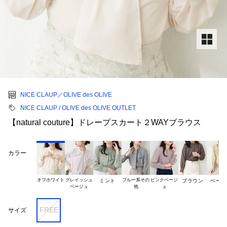
NICE CLAUP／OLIVE des OLIVE
NICE CLAUP / OLIVE des OLIVE OUTLET
【natural couture】ドレープスカート２WAYブラウス
カラー
オフホワイト
グレイッシュ

ブルー系その

ピンクベージ

ミント
ブラウン
ベージ
FREE
サイズ