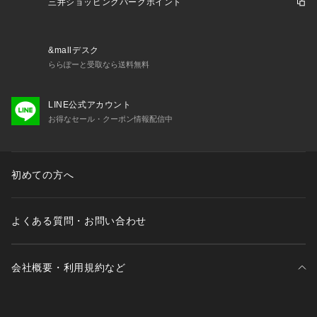
の通知を受け取ることができます。
三井ショッピングパークポイント
・「?お気に入りブランドに追加」で新商品・再入荷・セール
などお得な情報を受け取ることができます。
※詳しい洗濯方法については、商品の品質表示タグをご覧くだ
&mallデスク
さい。
ららぽーと受取なら送料無料
※撮影時の光の関係で、画面上の画像と実際のお色とでは若干
の色差が生じる可能性がございます。
LINE公式アカウント
また、ご覧いただいているモニター画面や、お使いのブラウザ
お得なセール・クーポン情報配信中
によっても、
お色の違いがございますことをあらかじめご了承くださいま
せ。
初めての方へ
よくある質問・お問い合わせ
会社概要・利用規約など
三井不動産が展開する商業施設一覧