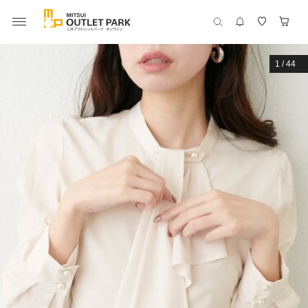
1
/
44