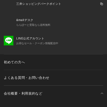
＊＊＊＊＊＊＊＊＊＊＊＊＊＊＊＊＊＊＊＊＊＊＊
三井ショッピングパークポイント
＜ お気に入り追加がおすすめ ＞
&mallデスク
・「?お気に入りに追加」で再入荷・ラスト１点・値下げなど
ららぽーと受取なら送料無料
の通知を受け取ることができます。
・「?お気に入りブランドに追加」で新商品・再入荷・セール
LINE公式アカウント
などお得な情報を受け取ることができます。
お得なセール・クーポン情報配信中
※詳しい洗濯方法については、商品の品質表示タグをご覧くだ
さい。
※撮影時の光の関係で、画面上の画像と実際のお色とでは若干
の色差が生じる可能性がございます。
初めての方へ
また、ご覧いただいているモニター画面や、お使いのブラウザ
によっても、
お色の違いがございますことをあらかじめご了承くださいま
よくある質問・お問い合わせ
せ。
会社概要・利用規約など