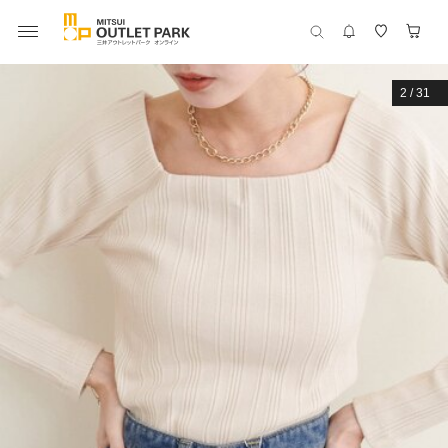
2
/
31