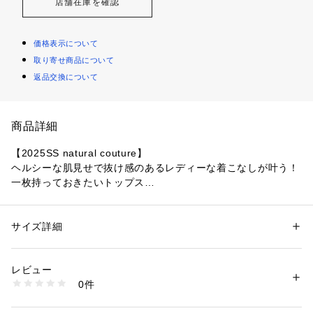
店舗在庫を確認
価格表示について
取り寄せ商品について
返品交換について
商品詳細
【2025SS natural couture】
ヘルシーな肌見せで抜け感のあるレディーな着こなしが叶う！
一枚持っておきたいトップス
■Design　
縦に凸凹の筋が入ったストライプ模様のリブカットソー。
サイズ詳細
性別：
レディース
ほど良く身体にフィットする生地を採用しておりますので、
カテゴリー：
ファッション
 ＞ 
トップス
 ＞ 
その他トップス
素材：コットン 95% ポリウレタン 5%
ショルダーとデコルテ部分にゴムが入っているので、動きやす
生産国：中国
レビュー
いお作りになっております。
商品番号：
1087600000767 
（モール）
0件
0351060060 （ショップ）
■Styling