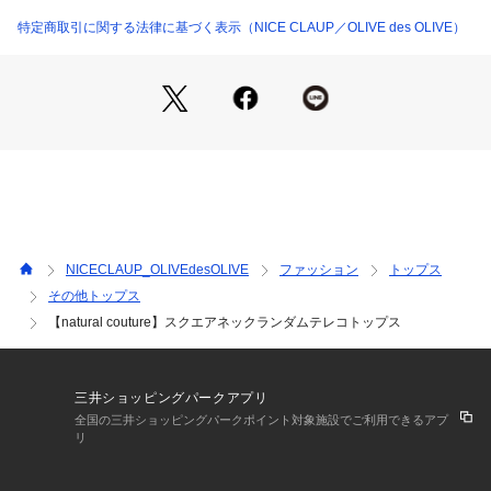
単色ですが模様のようにランダムな太さのリブが入っているの
で、ボシンプルなボトムでも決まります。
特定商取引に関する法律に基づく表示（NICE CLAUP／OLIVE des OLIVE）
デニムを合わせて頂くと親しみのあるすっきりしたスタイリン
グになりますし、
きれいめのロングスカートやスラックスパンツを持ってきてい
ただくと、
デコルテのヘルシーな肌見せが抜け感のあるレディーな着こな
しでお楽しみ頂けます！
■Fabric
しっかり厚みのある生地を採用しているので、安心感ある着心
地です。
NICECLAUP_OLIVEdesOLIVE
ファッション
トップス
やや伸縮性もあるので動きやすく、デイリー使いにぴったりで
その他トップス
す◎
【natural couture】スクエアネックランダムテレコトップス
＊＊＊＊＊＊＊＊＊＊＊＊＊＊＊＊＊＊＊＊＊＊＊
透け感：なし
三井ショッピングパークアプリ
裏地：なし
全国の三井ショッピングパークポイント対象施設でご利用できるアプ
伸縮性：ややあり
リ
光沢感：なし
生地感：ふんわり、しっかりした厚み