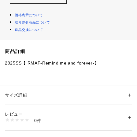
価格表示について
取り寄せ商品について
返品交換について
商品詳細
2025SS【 RMAF-Remind me and forever-】
■SIZE
ハートチャーム　12×23
カジノチップチャーム　11.5×21
サイズ詳細
性別：
レディース
カテゴリー：
生活雑貨
 ＞ 
雑貨・花
 ＞ 
その他雑貨・花
素材：【ハートチャーム】合成皮革 亜鉛合金 ナイロン 
《 お気に入り追加がおすすめ 》
【カジノチップチャーム】亜鉛合金 ナイロン プラスチック 
レビュー
・「?お気に入りに追加」で再入荷・ラスト１点・値下げなど
0件
の通知を受け取ることができます。
生産国：中国
商品番号：
1087600000848 
（モール）
・「?お気に入りブランドに追加」で新商品・再入荷・セール
5051181070 （ショップ）
などお得な情報を受け取ることができます。