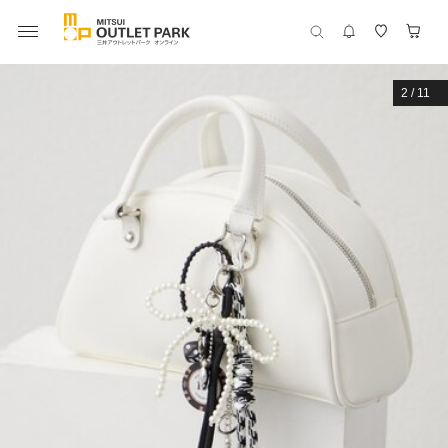
2
/
11