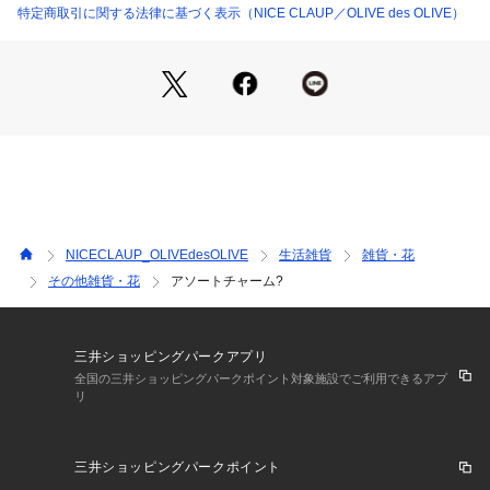
※詳しい洗濯方法については、商品の品質表示タグをご覧くだ
特定商取引に関する法律に基づく表示（NICE CLAUP／OLIVE des OLIVE）
さい。
※撮影時の光の関係で、画面上の画像と実際のお色とでは若干
の色差が生じる可能性がございます。
また、ご覧いただいているモニター画面や、お使いのブラウザ
によっても、
お色の違いがございますことをあらかじめご了承くださいま
せ。
NICECLAUP_OLIVEdesOLIVE
生活雑貨
雑貨・花
その他雑貨・花
アソートチャーム?
三井ショッピングパークアプリ
全国の三井ショッピングパークポイント対象施設でご利用できるアプ
リ
三井ショッピングパークポイント